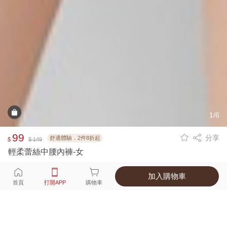
1/6
99
分享
舒適體驗．2件8折起
$
$ 149
輕柔蕾絲中腰內褲-女
加入購物車
選擇
顏色 尺寸
首頁
打開APP
購物車
6種顏色
付款
超商取貨付款 ‧ 信用卡 ‧ LINE Pay