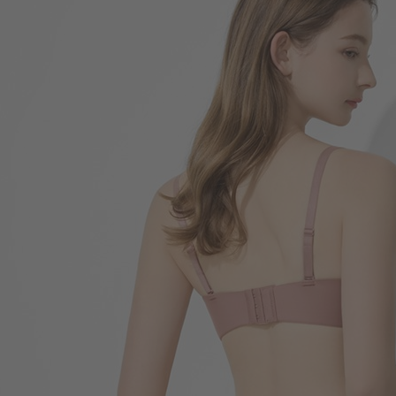
330
$
$ 399