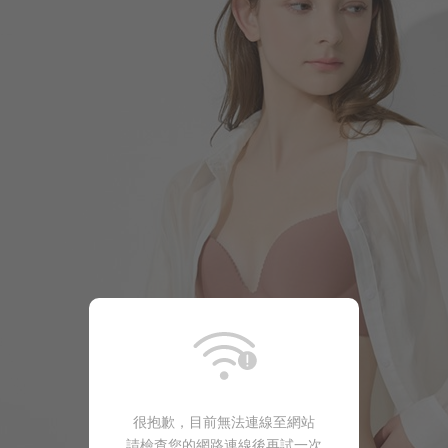
330
$
$ 590
330
$
$ 399
很抱歉，目前無法連線至網站
請檢查您的網路連線後再試一次