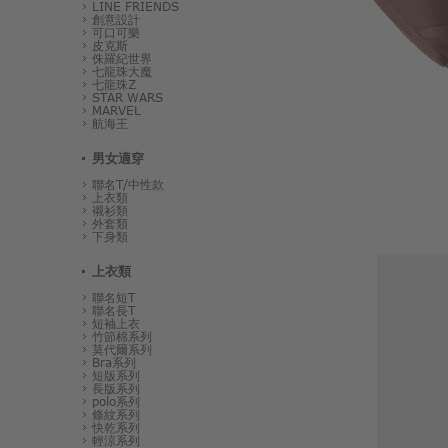
LINE FRIENDS
創意設計
可口可樂
皮克斯
侏羅紀世界
七龍珠大魔
七龍珠Z
STAR WARS
MARVEL
航海王
男女適穿
聯名T/中性款
上衣類
襯衫類
外套類
下身類
上衣類
聯名短T
聯名長T
短袖上衣
竹節棉系列
莫代爾系列
Bra系列
短版系列
長版系列
polo系列
條紋系列
快乾系列
輕涼系列