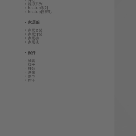
輕涼系列
heatup系列
heatup輕磨毛
家居服
家居套裝
家居洋裝
家居褲
家居毯
配件
袖套
襪子
鞋類
皮帶
圍巾
帽子