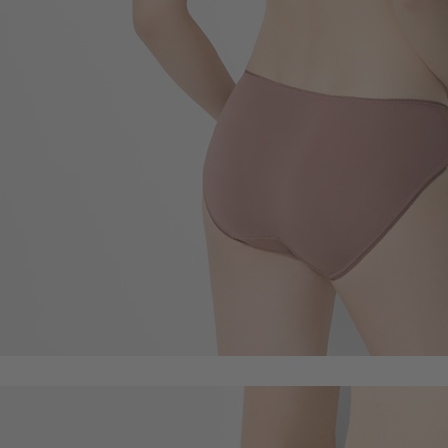
99
$
$ 149