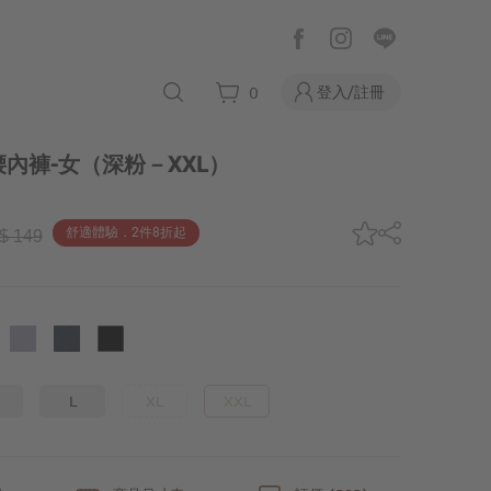
登入/註冊
0
內褲-女
（深粉－XXL）
舒適體驗．2件8折起
$ 149
L
XL
XXL