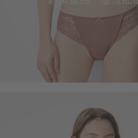
99
$
$ 149