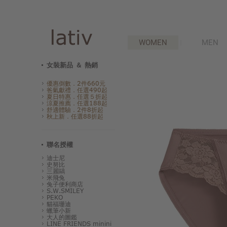
WOMEN
MEN
女裝新品 ＆ 熱銷
優惠倒數．2件660元
爸氣獻禮．任選490起
夏日特惠．任選５折起
涼夏推薦．任選188起
舒適體驗．2件8折起
秋上新．任選88折起
聯名授權
迪士尼
史努比
三麗鷗
米飛兔
兔子便利商店
S.W.SMILEY
PEKO
貓福珊迪
蠟筆小新
大人的圖鑑
LINE FRIENDS minini