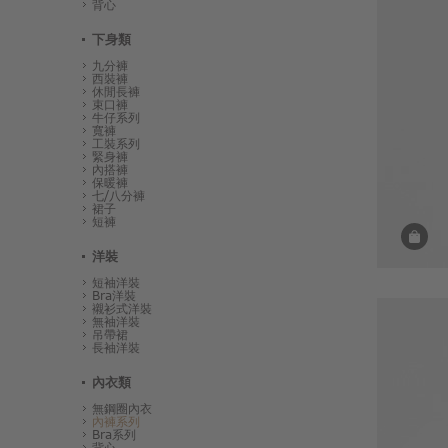
背心
下身類
九分褲
西裝褲
休閒長褲
束口褲
牛仔系列
寬褲
工裝系列
緊身褲
內搭褲
保暖褲
七/八分褲
裙子
短褲
洋裝
短袖洋裝
Bra洋裝
襯衫式洋裝
無袖洋裝
吊帶裙
長袖洋裝
內衣類
無鋼圈內衣
內褲系列
Bra系列
背心