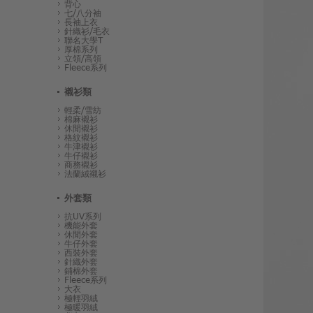
背心
七/八分袖
長袖上衣
針織衫/毛衣
聯名大學T
厚棉系列
立領/高領
Fleece系列
襯衫類
輕柔/雪紡
棉麻襯衫
休閒襯衫
格紋襯衫
牛津襯衫
牛仔襯衫
商務襯衫
法蘭絨襯衫
外套類
抗UV系列
機能外套
休閒外套
牛仔外套
西裝外套
針織外套
鋪棉外套
Fleece系列
大衣
極輕羽絨
極暖羽絨