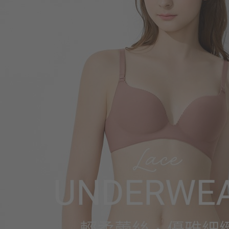
330
$
$ 399