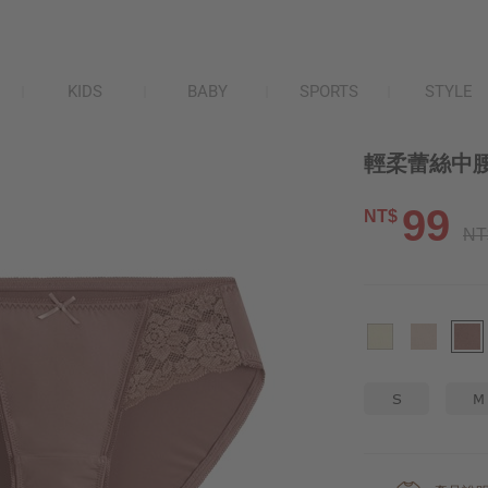
KIDS
BABY
SPORTS
STYLE
輕柔蕾絲中腰
99
NT$
NT
S
M