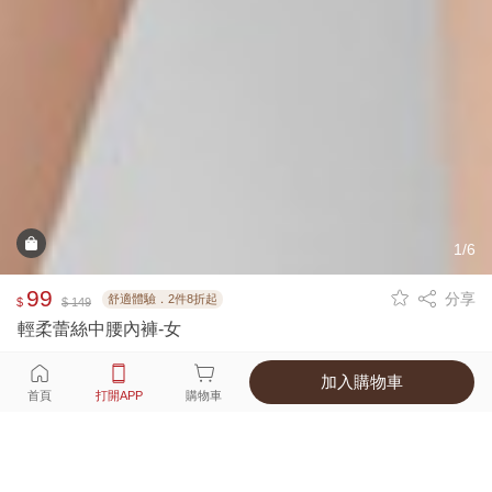
1/6
99
分享
舒適體驗．2件8折起
$
$ 149
輕柔蕾絲中腰內褲-女
加入購物車
選擇
顏色 尺寸
首頁
打開APP
購物車
6種顏色
付款
超商取貨付款 ‧ 信用卡 ‧ LINE Pay