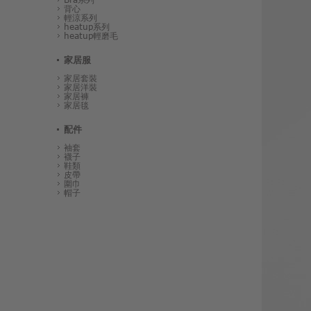
背心
輕涼系列
heatup系列
heatup輕磨毛
家居服
家居套裝
家居洋裝
家居褲
家居毯
配件
袖套
襪子
鞋類
皮帶
圍巾
帽子