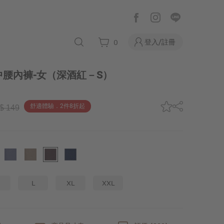
登入/註冊
0
腰內褲-女
（深酒紅－S）
舒適體驗．2件8折起
$ 149
L
XL
XXL