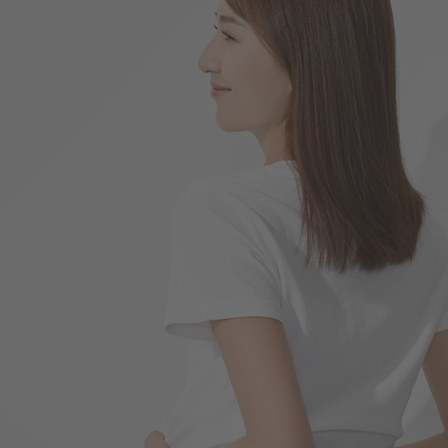
266
$
$ 299