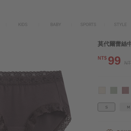
KIDS
BABY
SPORTS
STYLE
莫代爾蕾絲中
99
NT$
NT
S
M