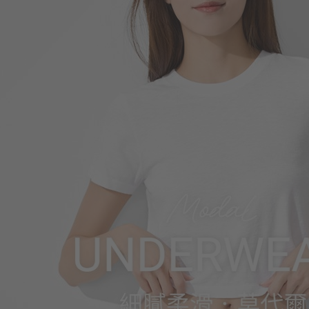
266
$
$ 299