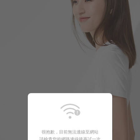
266
$
$ 299
很抱歉，目前無法連線至網站
請檢查您的網路連線後再試一次