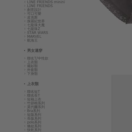
LINE FRIENDS minini
LINE FRIENDS
創意設計
可口可樂
皮克斯
侏羅紀世界
七龍珠大魔
七龍珠Z
STAR WARS
MARVEL
航海王
男女適穿
聯名T/中性款
上衣類
襯衫類
外套類
下身類
上衣類
聯名短T
聯名長T
短袖上衣
竹節棉系列
莫代爾系列
Bra系列
短版系列
長版系列
polo系列
條紋系列
快乾系列