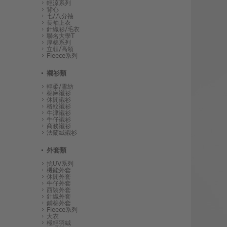
輕涼系列
背心
七/八分袖
長袖上衣
針織衫/毛衣
聯名大學T
厚棉系列
立領/高領
Fleece系列
襯衫類
輕柔/雪紡
棉麻襯衫
休閒襯衫
格紋襯衫
牛津襯衫
牛仔襯衫
商務襯衫
法蘭絨襯衫
外套類
抗UV系列
機能外套
休閒外套
牛仔外套
西裝外套
針織外套
鋪棉外套
Fleece系列
大衣
極輕羽絨