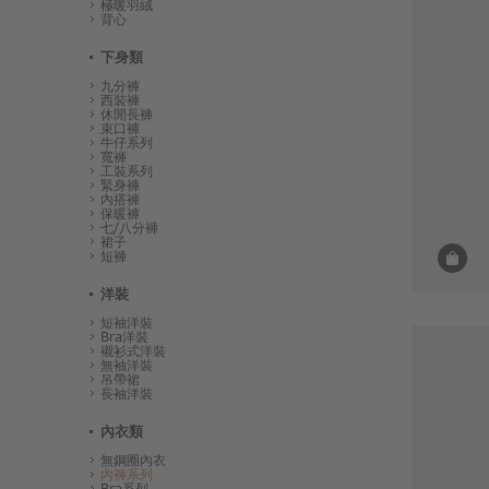
極暖羽絨
背心
下身類
九分褲
西裝褲
休閒長褲
束口褲
牛仔系列
寬褲
工裝系列
緊身褲
內搭褲
保暖褲
七/八分褲
裙子
短褲
洋裝
短袖洋裝
Bra洋裝
襯衫式洋裝
無袖洋裝
吊帶裙
長袖洋裝
內衣類
無鋼圈內衣
內褲系列
Bra系列