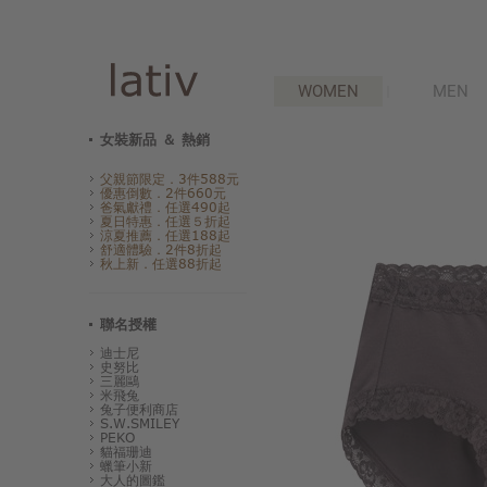
WOMEN
MEN
女裝新品 ＆ 熱銷
父親節限定．3件588元
優惠倒數．2件660元
爸氣獻禮．任選490起
夏日特惠．任選５折起
涼夏推薦．任選188起
舒適體驗．2件8折起
秋上新．任選88折起
聯名授權
迪士尼
史努比
三麗鷗
米飛兔
兔子便利商店
S.W.SMILEY
PEKO
貓福珊迪
蠟筆小新
大人的圖鑑