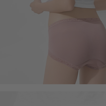
99
$
$ 149