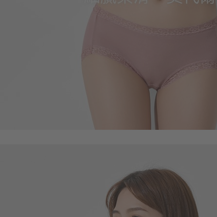
99
$
$ 149