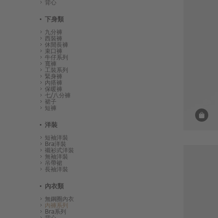
背心
下身類
九分褲
西裝褲
休閒長褲
束口褲
牛仔系列
寬褲
工裝系列
緊身褲
內搭褲
保暖褲
七/八分褲
裙子
短褲
洋裝
短袖洋裝
Bra洋裝
襯衫式洋裝
無袖洋裝
吊帶裙
長袖洋裝
內衣類
無鋼圈內衣
內褲系列
Bra系列
背心