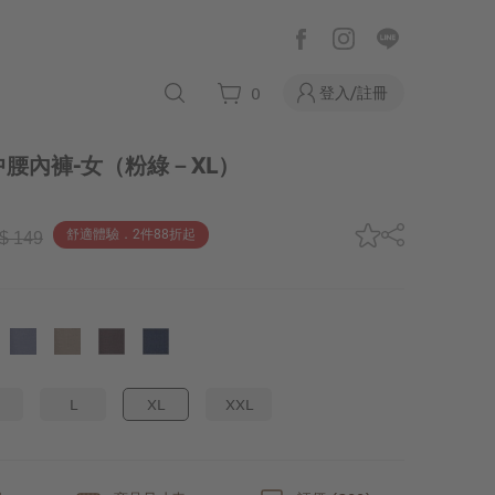
登入/註冊
0
腰內褲-女
（粉綠－XL）
舒適體驗．2件88折起
$ 149
L
XL
XXL