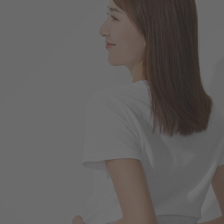
266
$
$ 299