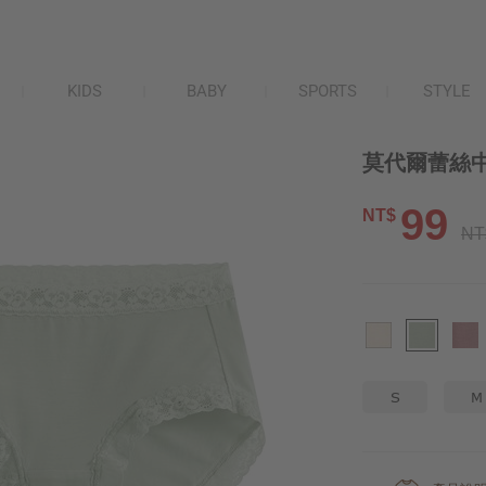
KIDS
BABY
SPORTS
STYLE
莫代爾蕾絲中
99
NT$
NT
S
M