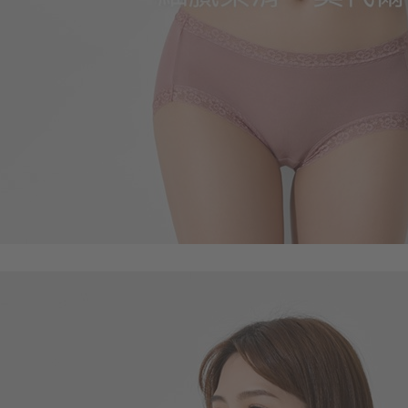
99
$
$ 149