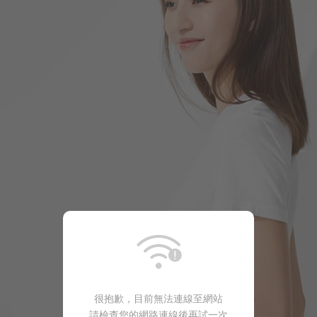
266
$
$ 299
很抱歉，目前無法連線至網站
請檢查您的網路連線後再試一次