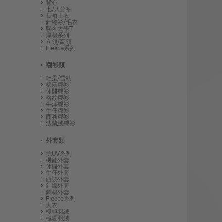
背心
七/八分袖
長袖上衣
針織衫/毛衣
聯名大學T
厚棉系列
立領/高領
Fleece系列
襯衫類
輕柔/雪紡
棉麻襯衫
休閒襯衫
格紋襯衫
牛津襯衫
牛仔襯衫
商務襯衫
法蘭絨襯衫
外套類
抗UV系列
機能外套
休閒外套
牛仔外套
西裝外套
針織外套
鋪棉外套
Fleece系列
大衣
極輕羽絨
極暖羽絨