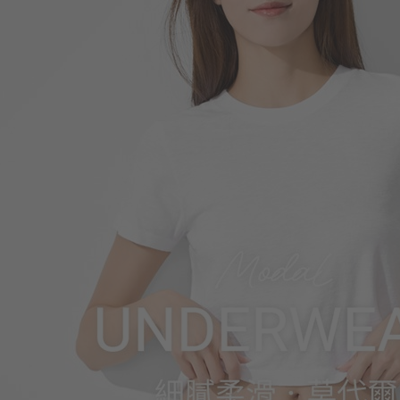
266
$
$ 299