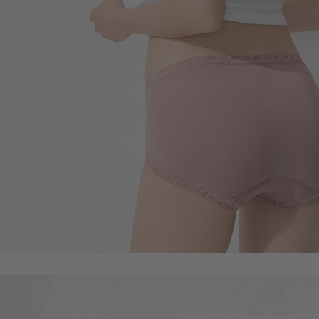
99
$
$ 149