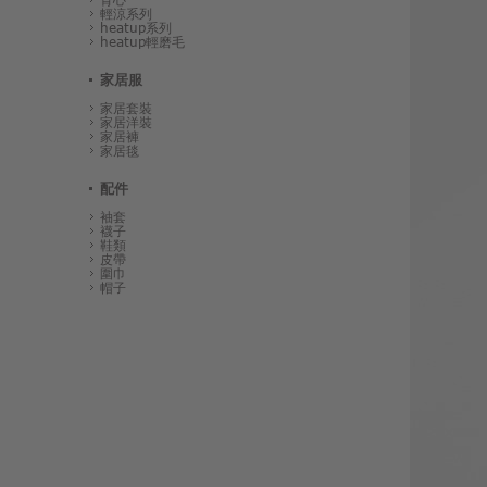
輕涼系列
heatup系列
heatup輕磨毛
家居服
家居套裝
家居洋裝
家居褲
家居毯
配件
袖套
襪子
鞋類
皮帶
圍巾
帽子