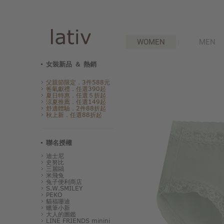
WOMEN
MEN
女裝新品 ＆ 熱銷
父親節限定．3件588元
爸氣獻禮．任選390起
夏日特惠．任選５折起
涼夏推薦．任選149起
舒適體驗．2件88折起
秋上新．任選88折起
聯名授權
迪士尼
史努比
三麗鷗
米飛兔
兔子便利商店
S.W.SMILEY
PEKO
貓福珊迪
蠟筆小新
大人的圖鑑
LINE FRIENDS minini