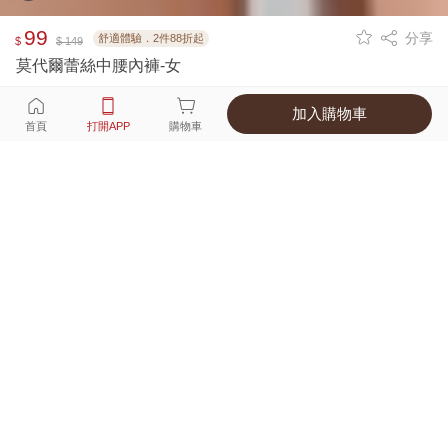
99
分享
舒適體驗．2件88折起
$
$ 149
莫代爾蕾絲中腰內褲-女
加入購物車
選擇
顏色 尺寸
首頁
打開APP
購物車
7種顏色
付款
超商取貨付款 ‧ 信用卡 ‧ LINE Pay
運費
優惠倒數！超商取貨滿588免運費
打開APP
詳情
產地 ‧ 材質 ‧ 特色
真人試穿輕鬆選碼
商品尺寸表
商品評價（300）
查看全部
訂單後四碼：
1199