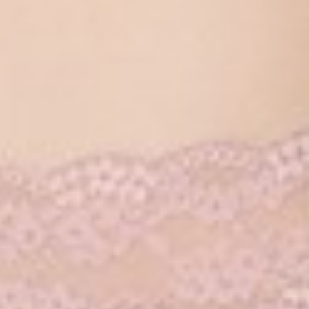
133
$ 149
$
$