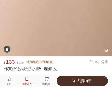
1/6
133
分享
舒適體驗．2件8折起
$
$ 149
棉質蕾絲高腰防水層生理褲-女
加入購物車
選擇
顏色 尺寸
首頁
打開APP
購物車
4種顏色
付款
超商取貨付款 ‧ 信用卡 ‧ LINE Pay