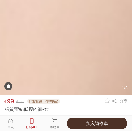
1/5
99
分享
舒適體驗．2件8折起
$
$ 149
棉質蕾絲低腰內褲-女
加入購物車
選擇
顏色 尺寸
首頁
打開APP
購物車