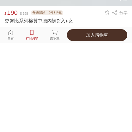
190
分享
舒適體驗．2件8折起
$
$ 198
史努比系列棉質中腰內褲(2入)-女
加入購物車
選擇
顏色 尺寸
首頁
打開APP
購物車
4種顏色
付款
超商取貨付款 ‧ 信用卡 ‧ LINE Pay
運費
父親節限定！超商取貨滿588免運費
打開APP
配送
不提供海外配送
詳情
產地 ‧ 材質 ‧ 特色
真人試穿輕鬆選碼
商品尺寸表
商品評價（158）
查看全部