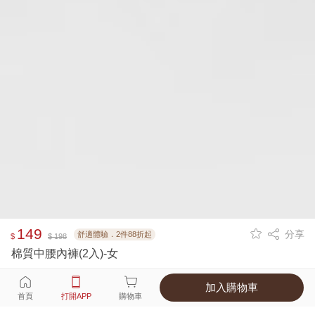
149
分享
舒適體驗．2件88折起
$
$ 198
棉質中腰內褲(2入)-女
加入購物車
選擇
顏色 尺寸
首頁
打開APP
購物車