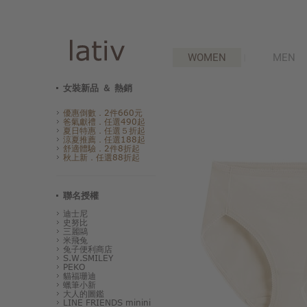
WOMEN
MEN
女裝新品 ＆ 熱銷
優惠倒數．2件660元
爸氣獻禮．任選490起
夏日特惠．任選５折起
涼夏推薦．任選188起
舒適體驗．2件8折起
秋上新．任選88折起
聯名授權
迪士尼
史努比
三麗鷗
米飛兔
兔子便利商店
S.W.SMILEY
PEKO
貓福珊迪
蠟筆小新
大人的圖鑑
LINE FRIENDS minini