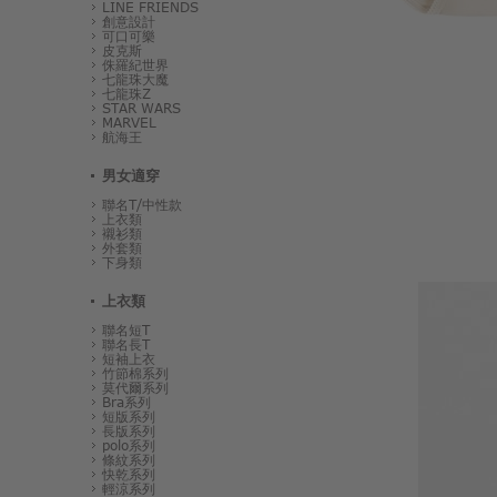
LINE FRIENDS
創意設計
可口可樂
皮克斯
侏羅紀世界
七龍珠大魔
七龍珠Z
STAR WARS
MARVEL
航海王
男女適穿
聯名T/中性款
上衣類
襯衫類
外套類
下身類
上衣類
聯名短T
聯名長T
短袖上衣
竹節棉系列
莫代爾系列
Bra系列
短版系列
長版系列
polo系列
條紋系列
快乾系列
輕涼系列