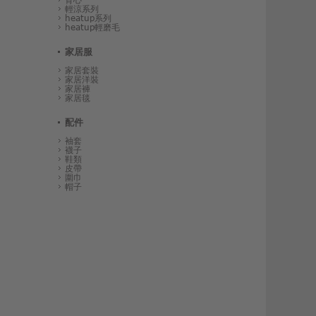
輕涼系列
heatup系列
heatup輕磨毛
家居服
家居套裝
家居洋裝
家居褲
家居毯
配件
袖套
襪子
鞋類
皮帶
圍巾
帽子