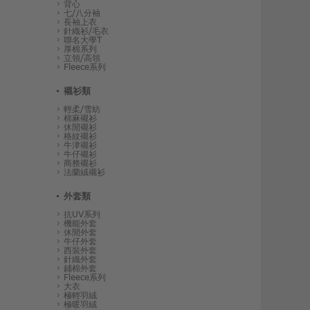
背心
七/八分袖
長袖上衣
針織衫/毛衣
聯名大學T
厚棉系列
立領/高領
Fleece系列
襯衫類
輕柔/雪紡
棉麻襯衫
休閒襯衫
格紋襯衫
牛津襯衫
牛仔襯衫
商務襯衫
法蘭絨襯衫
外套類
抗UV系列
機能外套
休閒外套
牛仔外套
西裝外套
針織外套
鋪棉外套
Fleece系列
大衣
極輕羽絨
極暖羽絨