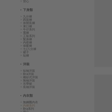
背心
下身類
九分褲
西裝褲
休閒長褲
束口褲
牛仔系列
寬褲
工裝系列
緊身褲
內搭褲
保暖褲
七/八分褲
裙子
短褲
洋裝
短袖洋裝
Bra洋裝
襯衫式洋裝
無袖洋裝
吊帶裙
長袖洋裝
內衣類
無鋼圈內衣
內褲系列
Bra系列
背心