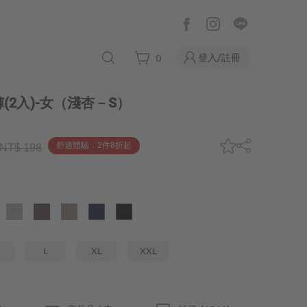
登入/註冊
0
2入)-女
（淺杏－S）
舒適體驗．2件8折起
NT$ 198
L
XL
XXL