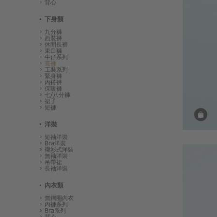
背心
下身類
九分褲
西裝褲
休閒長褲
束口褲
牛仔系列
寬褲
工裝系列
緊身褲
內搭褲
保暖褲
七/八分褲
裙子
短褲
洋裝
短袖洋裝
Bra洋裝
襯衫式洋裝
無袖洋裝
吊帶裙
長袖洋裝
內衣類
無鋼圈內衣
內褲系列
Bra系列
背心