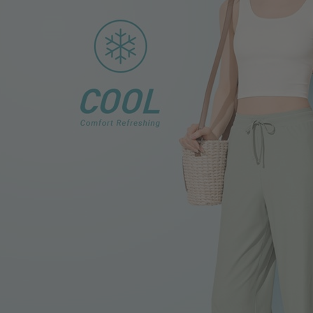
499
$
399
$