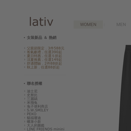
WOMEN
MEN
女裝新品 ＆ 熱銷
父親節限定．3件588元
爸氣獻禮．任選390起
夏日特惠．任選５折起
涼夏推薦．任選149起
舒適體驗．2件88折起
秋上新．任選88折起
聯名授權
迪士尼
史努比
三麗鷗
米飛兔
兔子便利商店
S.W.SMILEY
PEKO
貓福珊迪
蠟筆小新
大人的圖鑑
LINE FRIENDS minini