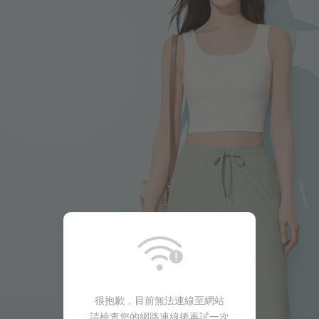
499
$
很抱歉，目前無法連線至網站
399
$
請檢查您的網路連線後再試一次