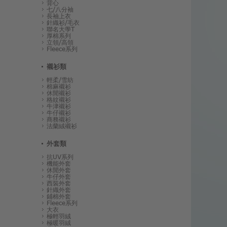
背心
七/八分袖
長袖上衣
針織衫/毛衣
聯名大學T
厚棉系列
立領/高領
Fleece系列
襯衫類
輕柔/雪紡
棉麻襯衫
休閒襯衫
格紋襯衫
牛津襯衫
牛仔襯衫
商務襯衫
法蘭絨襯衫
外套類
抗UV系列
機能外套
休閒外套
牛仔外套
西裝外套
針織外套
鋪棉外套
Fleece系列
大衣
極輕羽絨
極暖羽絨