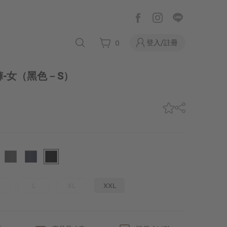
登入/註冊
0
-女
（黑色－S）
L
XL
XXL