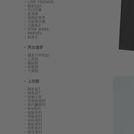
LINE FRIENDS
創意設計
可口可樂
皮克斯
侏羅紀世界
七龍珠大魔
七龍珠Z
STAR WARS
MARVEL
航海王
男女適穿
聯名T/中性款
上衣類
襯衫類
外套類
下身類
上衣類
聯名短T
聯名長T
短袖上衣
竹節棉系列
莫代爾系列
Bra系列
短版系列
長版系列
polo系列
條紋系列
快乾系列
輕涼系列