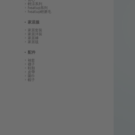
輕涼系列
heatup系列
heatup輕磨毛
家居服
家居套裝
家居洋裝
家居褲
家居毯
配件
袖套
襪子
鞋類
皮帶
圍巾
帽子