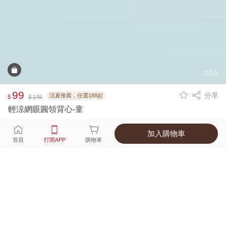
1/15
99
分享
涼夏推薦．任選188起
$
$ 149
輕涼網眼圓領背心-童
加入購物車
選擇
顏色 尺寸
首頁
打開APP
購物車
5種顏色
付款
超商取貨付款 ‧ 信用卡 ‧ LINE Pay
運費
父親節限定！超商取貨滿588免運費
打開APP
詳情
產地 ‧ 材質 ‧ 特色