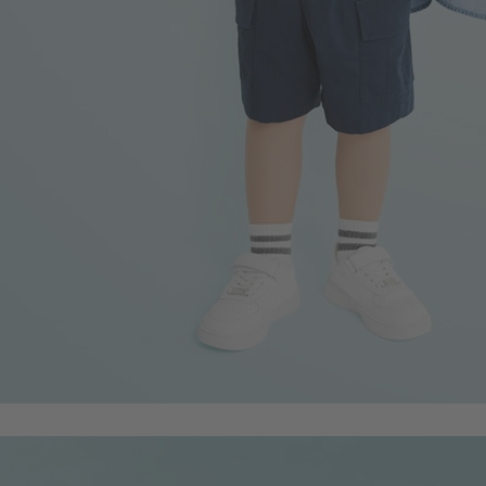
350
$
$ 450