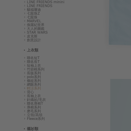
LINE FRIENDS minini
LINE FRIENDS
貓福珊迪
七龍珠Z
七龍珠
MARVEL
侏羅紀世界
大人的圖鑑
STAR WARS
皮克斯
創意設計
上衣類
聯名短T
聯名長T
短袖上衣
竹節棉系列
長版系列
polo系列
條紋系列
網眼系列
輕涼系列
背心
長袖上衣
針織衫/毛衣
聯名厚棉T
厚棉系列
磨毛系列
立領/高領
Fleece系列
襯衫類