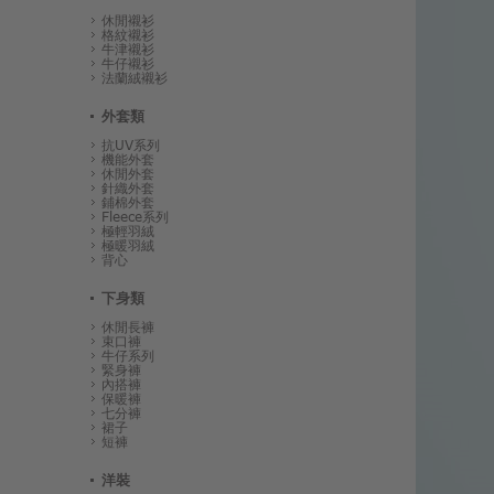
休閒襯衫
格紋襯衫
牛津襯衫
牛仔襯衫
法蘭絨襯衫
外套類
抗UV系列
機能外套
休閒外套
針織外套
鋪棉外套
Fleece系列
極輕羽絨
極暖羽絨
背心
下身類
休閒長褲
束口褲
牛仔系列
緊身褲
內搭褲
保暖褲
七分褲
裙子
短褲
洋裝