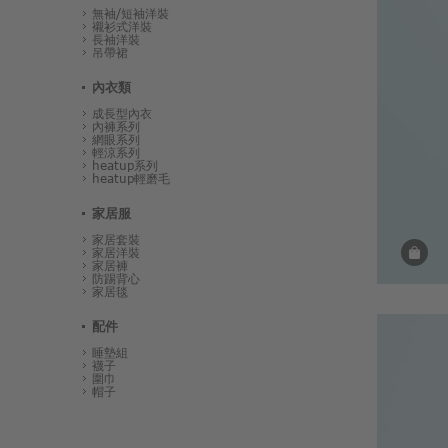
無袖/短袖洋裝
襯衫式洋裝
長袖洋裝
吊帶裙
內衣類
成長型內衣
內褲系列
網眼系列
輕涼系列
heatup系列
heatup輕磨毛
家居服
家居套裝
家居洋裝
家居褲
防踢背心
家居毯
配件
睡墊組
襪子
圍巾
帽子