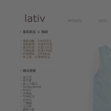
WOMEN
MEN
童裝新品 ＆ 熱銷
優惠倒數．2件660元
爸氣獻禮．任選490起
夏日特惠．任選５折起
涼夏推薦．任選188起
舒適體驗．2件8折起
秋上新．任選88折起
聯名授權
迪士尼
寶可夢
超人力霸王
SmileyWorld
PEKO
米飛兔
TOMICA
史努比
三麗鷗
汪汪隊
蠟筆小新