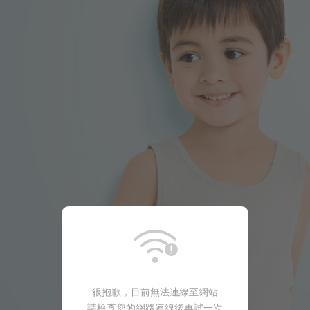
99
$
$ 149
很抱歉，目前無法連線至網站
請檢查您的網路連線後再試一次