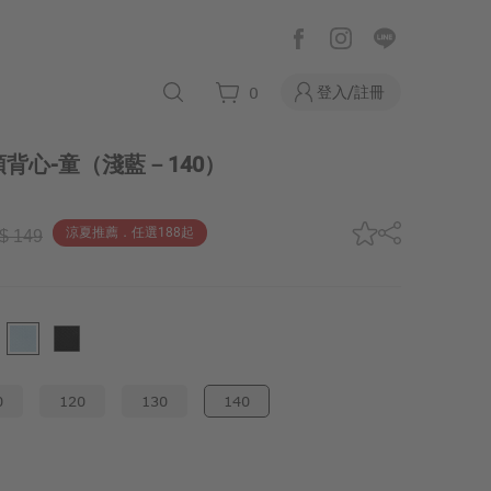
登入/註冊
0
背心-童
（淺藍－140）
涼夏推薦．任選188起
$ 149
0
120
130
140