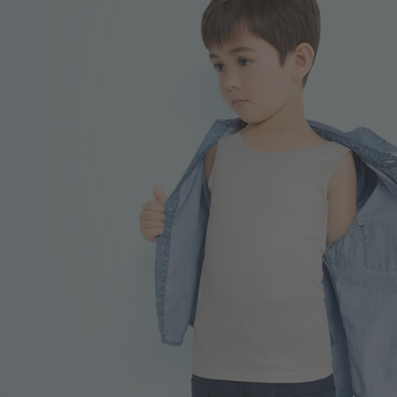
99
$
$ 149
399
$
$ 499