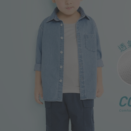
399
$
$ 499
99
$
$ 149
350
$
$ 450