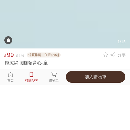
1/15
99
分享
涼夏推薦．任選188起
$
$ 149
輕涼網眼圓領背心-童
加入購物車
選擇
顏色 尺寸
首頁
打開APP
購物車
5種顏色
付款
超商取貨付款 ‧ 信用卡 ‧ LINE Pay
運費
父親節限定！超商取貨滿588免運費
打開APP
詳情
產地 ‧ 材質 ‧ 特色