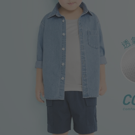
399
$
$ 499
99
$
$ 149
350
$
$ 450