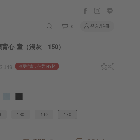
登入/註冊
0
背心-童
（淺灰－150）
涼夏推薦．任選149起
$ 149
0
130
140
150