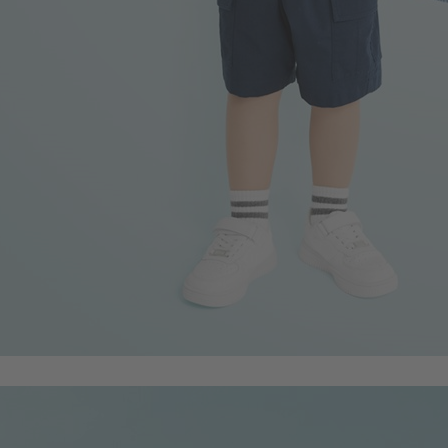
350
$
$ 450