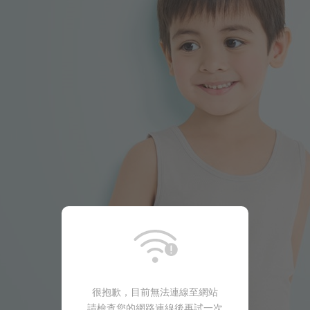
99
$
$ 149
很抱歉，目前無法連線至網站
請檢查您的網路連線後再試一次