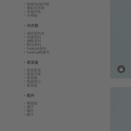
無袖/短袖洋裝
襯衫式洋裝
長袖洋裝
吊帶裙
內衣類
成長型內衣
內褲系列
網眼系列
輕涼系列
heatup系列
heatup輕磨毛
家居服
家居套裝
家居洋裝
家居褲
防踢背心
家居毯
配件
睡墊組
襪子
圍巾
帽子