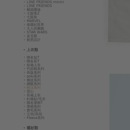
LINE FRIENDS minini
LINE FRIENDS
貓福珊迪
七龍珠Z
七龍珠
MARVEL
侏羅紀世界
大人的圖鑑
STAR WARS
皮克斯
創意設計
上衣類
聯名短T
聯名長T
短袖上衣
竹節棉系列
長版系列
polo系列
條紋系列
網眼系列
輕涼系列
背心
長袖上衣
針織衫/毛衣
聯名厚棉T
厚棉系列
磨毛系列
立領/高領
Fleece系列
襯衫類