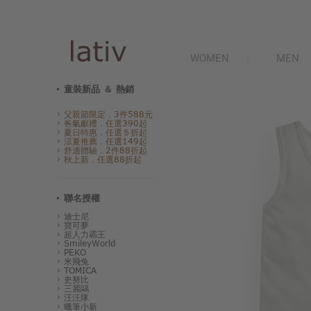
WOMEN
MEN
童裝新品 ＆ 熱銷
父親節限定．3件588元
爸氣獻禮．任選390起
夏日特惠．任選５折起
涼夏推薦．任選149起
舒適體驗．2件88折起
秋上新．任選88折起
聯名授權
迪士尼
寶可夢
超人力霸王
SmileyWorld
PEKO
米飛兔
TOMICA
史努比
三麗鷗
汪汪隊
蠟筆小新