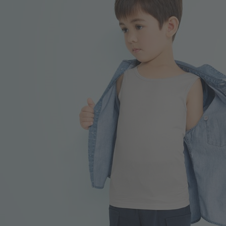
99
$
$ 149
399
$
$ 499