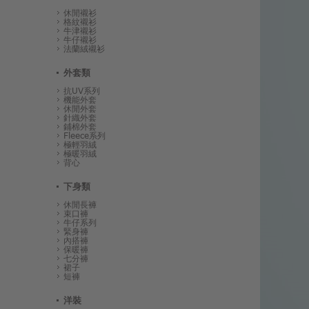
休閒襯衫
格紋襯衫
牛津襯衫
牛仔襯衫
法蘭絨襯衫
外套類
抗UV系列
機能外套
休閒外套
針織外套
鋪棉外套
Fleece系列
極輕羽絨
極暖羽絨
背心
下身類
休閒長褲
束口褲
牛仔系列
緊身褲
內搭褲
保暖褲
七分褲
裙子
短褲
洋裝