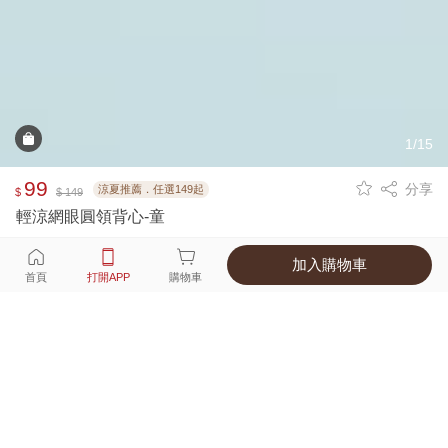
1/15
99
分享
涼夏推薦．任選149起
$
$ 149
輕涼網眼圓領背心-童
加入購物車
選擇
顏色 尺寸
首頁
打開APP
購物車
5種顏色
付款
超商取貨付款 ‧ 信用卡 ‧ LINE Pay
運費
父親節限定！超商取貨滿588免運費
打開APP
詳情
產地 ‧ 材質 ‧ 特色