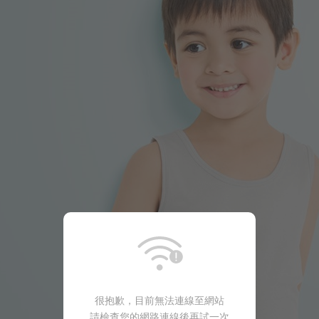
99
$
$ 149
很抱歉，目前無法連線至網站
請檢查您的網路連線後再試一次