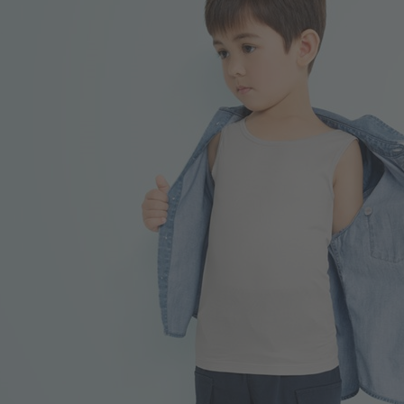
99
$
$ 149
399
$
$ 499