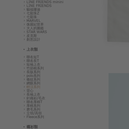
LINE FRIENDS minini
LINE FRIENDS
貓福珊迪
七龍珠Z
七龍珠
MARVEL
侏羅紀世界
大人的圖鑑
STAR WARS
皮克斯
創意設計
上衣類
聯名短T
聯名長T
短袖上衣
竹節棉系列
長版系列
polo系列
條紋系列
網眼系列
輕涼系列
背心
長袖上衣
針織衫/毛衣
聯名厚棉T
厚棉系列
磨毛系列
立領/高領
Fleece系列
襯衫類