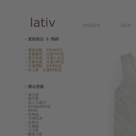
WOMEN
MEN
童裝新品 ＆ 熱銷
優惠倒數．2件660元
爸氣獻禮．任選490起
夏日特惠．任選５折起
涼夏推薦．任選188起
舒適體驗．2件8折起
秋上新．任選88折起
聯名授權
迪士尼
寶可夢
超人力霸王
SmileyWorld
PEKO
米飛兔
TOMICA
史努比
三麗鷗
汪汪隊
蠟筆小新