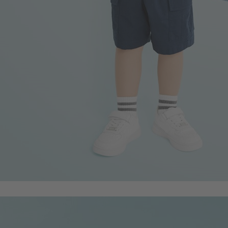
350
$
$ 450