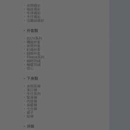
休閒襯衫
格紋襯衫
牛津襯衫
牛仔襯衫
法蘭絨襯衫
外套類
抗UV系列
機能外套
休閒外套
針織外套
鋪棉外套
Fleece系列
極輕羽絨
極暖羽絨
背心
下身類
休閒長褲
束口褲
牛仔系列
緊身褲
內搭褲
保暖褲
七分褲
裙子
短褲
洋裝