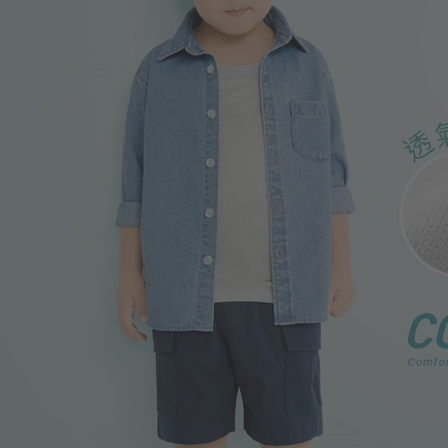
399
$
$ 499
99
$
$ 149
350
$
$ 450