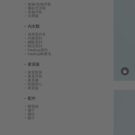
無袖/短袖洋裝
襯衫式洋裝
長袖洋裝
吊帶裙
內衣類
成長型內衣
內褲系列
網眼系列
輕涼系列
heatup系列
heatup輕磨毛
家居服
家居套裝
家居洋裝
家居褲
防踢背心
家居毯
配件
睡墊組
襪子
圍巾
帽子