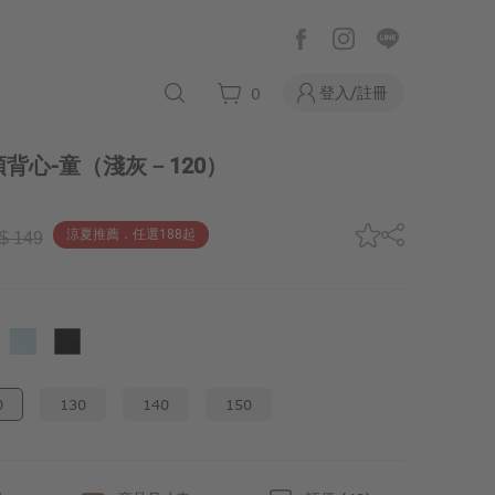
登入/註冊
0
背心-童
（淺灰－120）
涼夏推薦．任選188起
$ 149
0
130
140
150