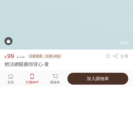
1/15
99
分享
涼夏推薦．任選149起
$
$ 149
輕涼網眼圓領背心-童
加入購物車
選擇
顏色 尺寸
首頁
打開APP
購物車
5種顏色
付款
超商取貨付款 ‧ 信用卡 ‧ LINE Pay
運費
父親節限定！超商取貨滿588免運費
打開APP
詳情
產地 ‧ 材質 ‧ 特色