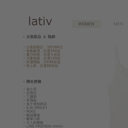
WOMEN
MEN
女裝新品 ＆ 熱銷
父親節限定．3件588元
爸氣獻禮．任選390起
夏日特惠．任選５折起
涼夏推薦．任選149起
舒適體驗．2件88折起
秋上新．任選88折起
聯名授權
迪士尼
史努比
三麗鷗
米飛兔
兔子便利商店
S.W.SMILEY
PEKO
貓福珊迪
蠟筆小新
大人的圖鑑
LINE FRIENDS minini