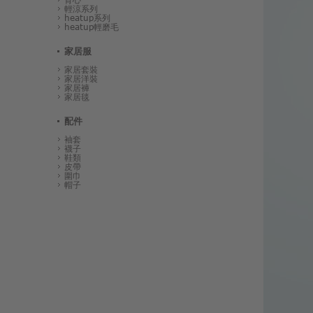
輕涼系列
heatup系列
heatup輕磨毛
家居服
家居套裝
家居洋裝
家居褲
家居毯
配件
袖套
襪子
鞋類
皮帶
圍巾
帽子