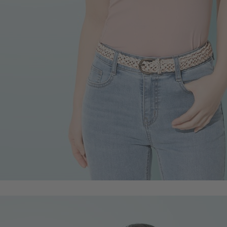
650
$
$ 690