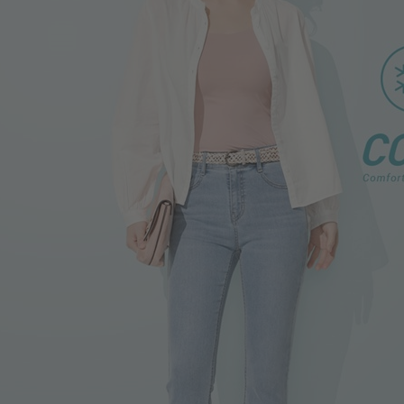
188
$
$ 199
650
$
$ 690