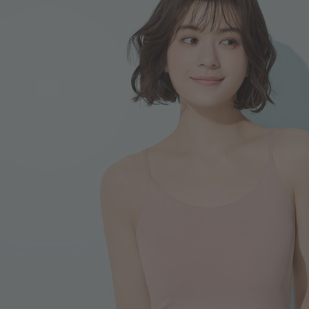
188
$
$ 199