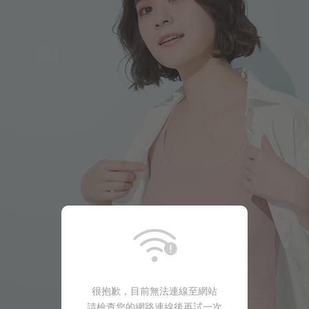
商品售完
很抱歉，目前無法連線至網站
188
$
$ 199
請檢查您的網路連線後再試一次