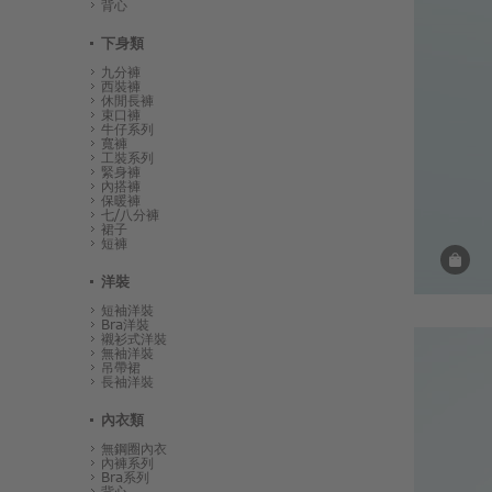
背心
下身類
九分褲
西裝褲
休閒長褲
束口褲
牛仔系列
寬褲
工裝系列
緊身褲
內搭褲
保暖褲
七/八分褲
裙子
短褲
洋裝
短袖洋裝
Bra洋裝
襯衫式洋裝
無袖洋裝
吊帶裙
長袖洋裝
內衣類
無鋼圈內衣
內褲系列
Bra系列
背心