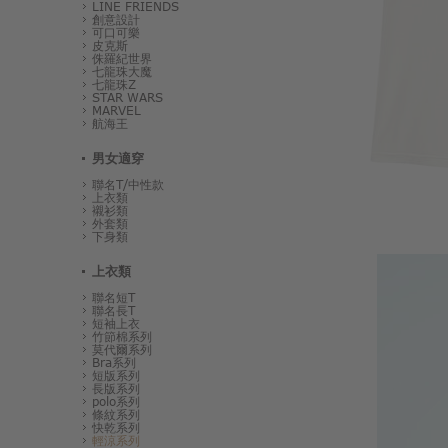
LINE FRIENDS
創意設計
可口可樂
皮克斯
侏羅紀世界
七龍珠大魔
七龍珠Z
STAR WARS
MARVEL
航海王
男女適穿
聯名T/中性款
上衣類
襯衫類
外套類
下身類
上衣類
聯名短T
聯名長T
短袖上衣
竹節棉系列
莫代爾系列
Bra系列
短版系列
長版系列
polo系列
條紋系列
快乾系列
輕涼系列