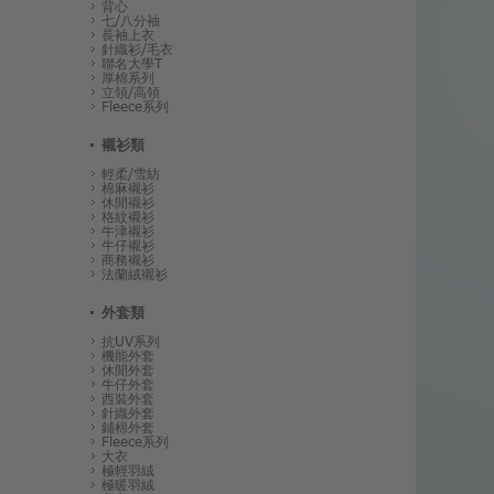
背心
七/八分袖
長袖上衣
針織衫/毛衣
聯名大學T
厚棉系列
立領/高領
Fleece系列
襯衫類
輕柔/雪紡
棉麻襯衫
休閒襯衫
格紋襯衫
牛津襯衫
牛仔襯衫
商務襯衫
法蘭絨襯衫
外套類
抗UV系列
機能外套
休閒外套
牛仔外套
西裝外套
針織外套
鋪棉外套
Fleece系列
大衣
極輕羽絨
極暖羽絨