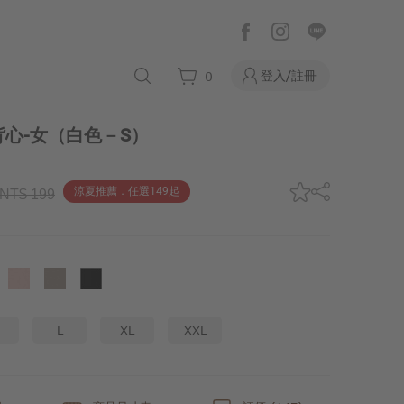
登入/註冊
0
心-女
（白色－S）
涼夏推薦．任選149起
NT$ 199
L
XL
XXL