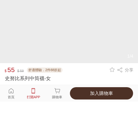
1/4
55
分享
舒適體驗．2件88折起
$
$ 59
史努比系列中筒襪-女
加入購物車
選擇
顏色 尺寸
首頁
打開APP
購物車
3種顏色
付款
超商取貨付款 ‧ 信用卡 ‧ LINE Pay
運費
父親節限定！超商取貨滿588免運費
打開APP