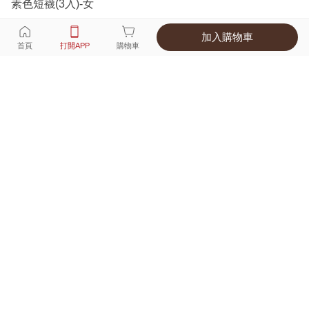
素色短襪(3入)-女
加入購物車
選擇
顏色 尺寸
首頁
打開APP
購物車
3種顏色
付款
超商取貨付款 ‧ 信用卡 ‧ LINE Pay
運費
父親節限定！超商取貨滿588免運費
打開APP
詳情
產地 ‧ 材質 ‧ 特色
商品尺寸表
商品評價（73）
查看全部
訂單後四碼：
0530
布料摸起來超級親膚柔軟，純棉透氣又不悶熱。領口跟袖口的彈性
很好，幫寶貝穿脫時非常順手，圖案也很可愛，孩子穿得開心又自
在，CP 值超高！