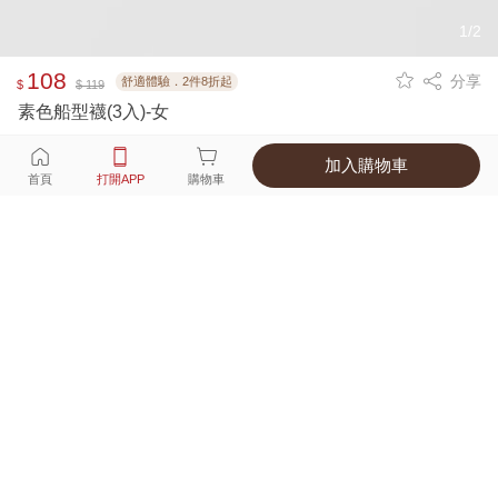
1/2
108
分享
舒適體驗．2件8折起
$
$ 119
素色船型襪(3入)-女
加入購物車
選擇
顏色 尺寸
首頁
打開APP
購物車
2種顏色
付款
超商取貨付款 ‧ 信用卡 ‧ LINE Pay
運費
父親節限定！超商取貨滿588免運費
打開APP
詳情
產地 ‧ 材質 ‧ 特色
商品尺寸表
商品評價（51）
查看全部