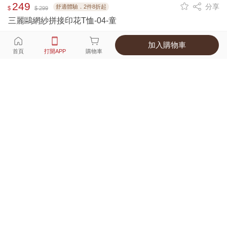
249
分享
舒適體驗．2件8折起
$
$ 299
三麗鷗網紗拼接印花T恤-04-童
加入購物車
選擇
顏色 尺寸
首頁
打開APP
購物車
1種顏色
付款
超商取貨付款 ‧ 信用卡 ‧ LINE Pay
運費
父親節限定！超商取貨滿588免運費
打開APP
配送
不提供海外配送
詳情
產地 ‧ 材質 ‧ 特色
真人試穿輕鬆選碼
商品尺寸表
商品評價（35）
查看全部
訂單後四碼：
6589