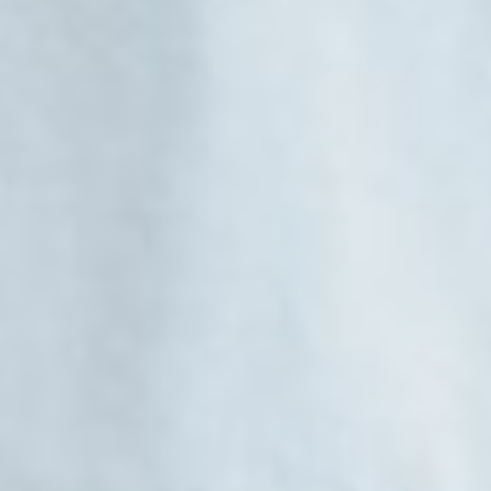
249
$ 299
$