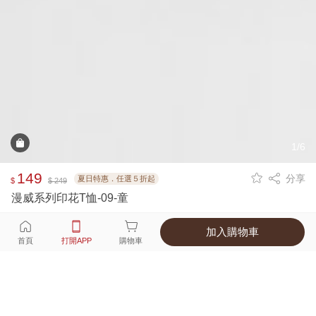
1/6
149
分享
夏日特惠．任選５折起
$
$ 249
漫威系列印花T恤-09-童
加入購物車
選擇
顏色 尺寸
首頁
打開APP
購物車
1種顏色
付款
超商取貨付款 ‧ 信用卡 ‧ LINE Pay