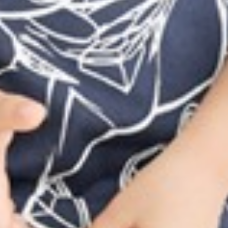
149
$ 249
$