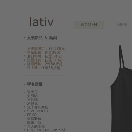
WOMEN
MEN
女裝新品 ＆ 熱銷
父親節限定．3件588元
爸氣獻禮．任選390起
夏日特惠．任選５折起
涼夏推薦．任選149起
舒適體驗．2件88折起
秋上新．任選88折起
聯名授權
迪士尼
史努比
三麗鷗
米飛兔
兔子便利商店
S.W.SMILEY
PEKO
貓福珊迪
蠟筆小新
大人的圖鑑
LINE FRIENDS minini