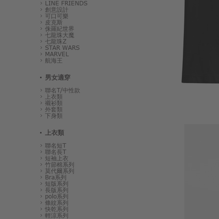
LINE FRIENDS
創意設計
可口可樂
皮克斯
侏羅紀世界
七龍珠大魔
七龍珠Z
STAR WARS
MARVEL
航海王
男女適穿
聯名T/中性款
上衣類
襯衫類
外套類
下身類
上衣類
聯名短T
聯名長T
短袖上衣
竹節棉系列
莫代爾系列
Bra系列
短版系列
長版系列
polo系列
條紋系列
快乾系列
輕涼系列