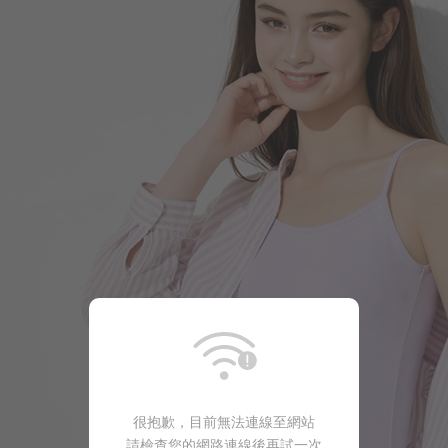
450
$
$ 590
很抱歉，目前無法連線至網站
請檢查您的網路連線後再試一次