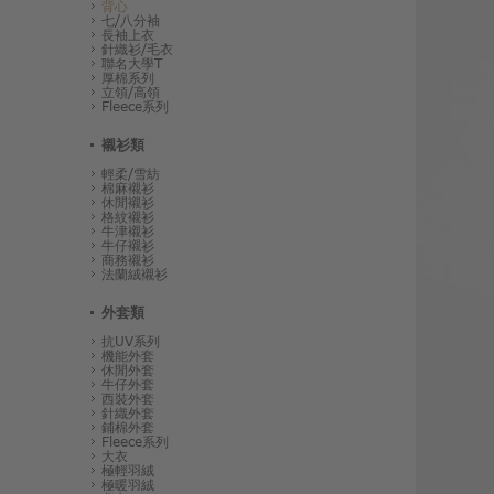
背心
七/八分袖
長袖上衣
針織衫/毛衣
聯名大學T
厚棉系列
立領/高領
Fleece系列
襯衫類
輕柔/雪紡
棉麻襯衫
休閒襯衫
格紋襯衫
牛津襯衫
牛仔襯衫
商務襯衫
法蘭絨襯衫
外套類
抗UV系列
機能外套
休閒外套
牛仔外套
西裝外套
針織外套
鋪棉外套
Fleece系列
大衣
極輕羽絨
極暖羽絨