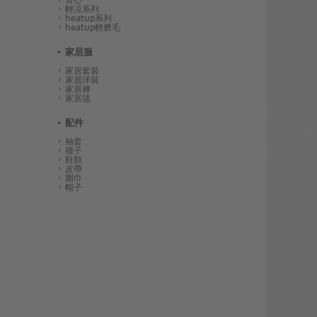
輕涼系列
heatup系列
heatup輕磨毛
家居服
家居套裝
家居洋裝
家居褲
家居毯
配件
袖套
襪子
鞋類
皮帶
圍巾
帽子