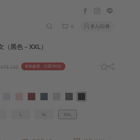
登入/註冊
0
女
（黑色－XXL）
爸氣獻禮．任選390起
NT$ 149
L
XL
XXL