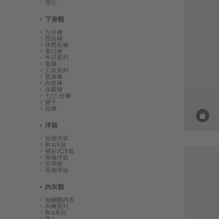
背心
下身類
九分褲
西裝褲
休閒長褲
束口褲
牛仔系列
寬褲
工裝系列
緊身褲
內搭褲
保暖褲
七/八分褲
裙子
短褲
洋裝
短袖洋裝
Bra洋裝
襯衫式洋裝
無袖洋裝
吊帶裙
長袖洋裝
內衣類
無鋼圈內衣
內褲系列
Bra系列
背心