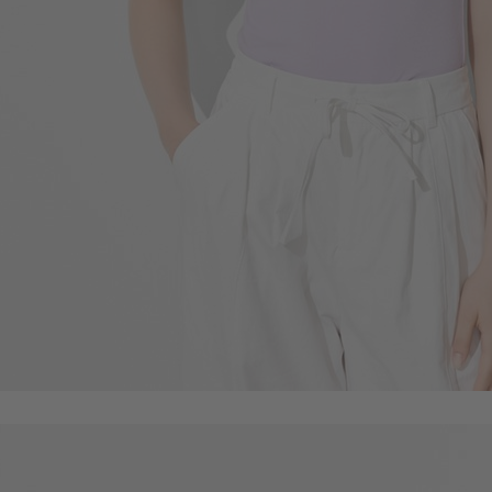
119
$
$ 149