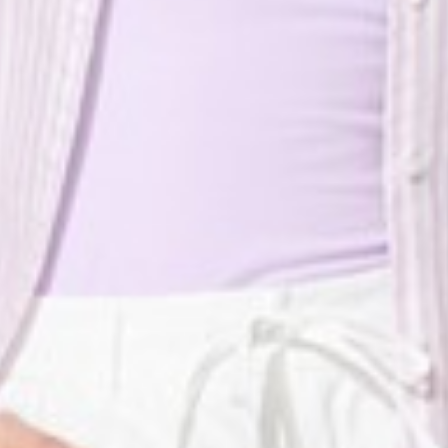
119
450
$ 149
$ 590
$
$