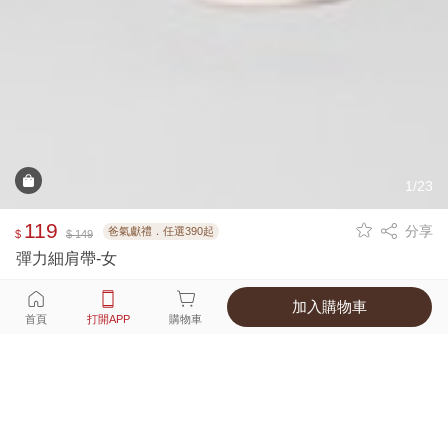
1/23
119
分享
爸氣獻禮．任選390起
$
$ 149
彈力細肩帶-女
加入購物車
選擇
顏色 尺寸
首頁
打開APP
購物車
10種顏色
付款
超商取貨付款 ‧ 信用卡 ‧ LINE Pay
運費
父親節限定！超商取貨滿588免運費
打開APP