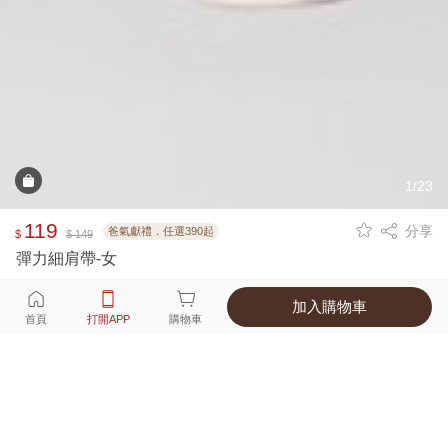
1/23
119
分享
爸氣獻禮．任選390起
$
$ 149
彈力細肩帶-女
加入購物車
選擇
顏色 尺寸
首頁
打開APP
購物車
10種顏色
付款
超商取貨付款 ‧ 信用卡 ‧ LINE Pay
運費
父親節限定！超商取貨滿588免運費
打開APP