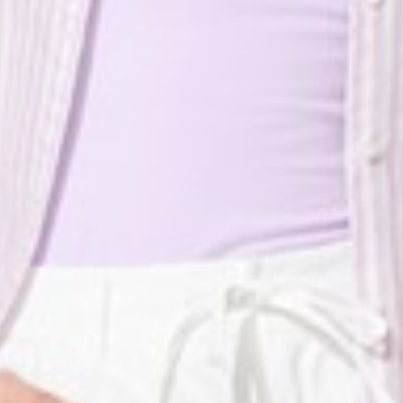
119
450
$ 149
$ 590
$
$