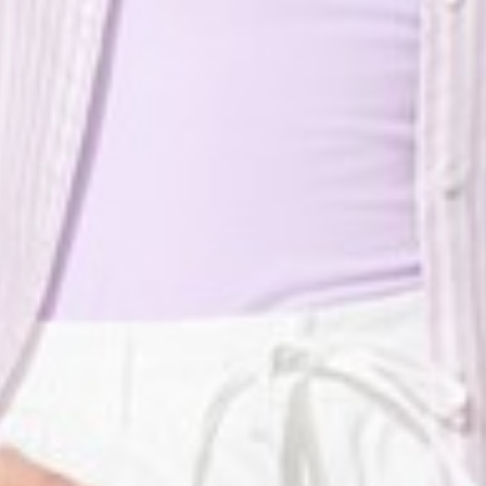
119
450
$ 149
$ 590
$
$