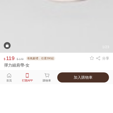
1/23
119
分享
爸氣獻禮．任選390起
$
$ 149
彈力細肩帶-女
加入購物車
選擇
顏色 尺寸
首頁
打開APP
購物車
10種顏色
付款
超商取貨付款 ‧ 信用卡 ‧ LINE Pay
運費
父親節限定！超商取貨滿588免運費
打開APP