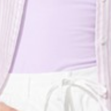
119
450
$ 149
$ 590
$
$