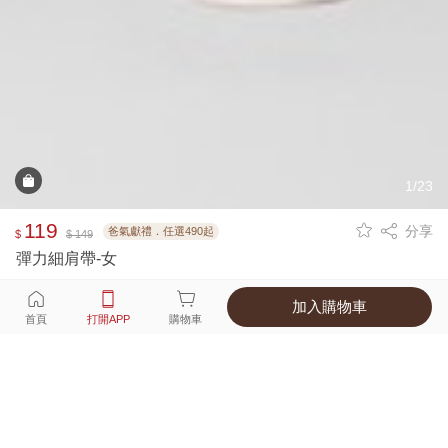
1/23
119
分享
爸氣獻禮．任選490起
$
$ 149
彈力細肩帶-女
加入購物車
選擇
顏色 尺寸
首頁
打開APP
購物車
10種顏色
付款
超商取貨付款 ‧ 信用卡 ‧ LINE Pay
運費
父親節限定！超商取貨滿588免運費
打開APP