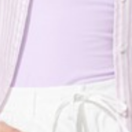
119
450
$ 149
$ 590
$
$