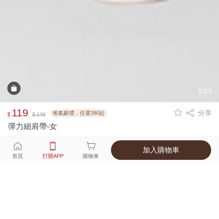
1/23
119
分享
爸氣獻禮．任選390起
$
$ 149
彈力細肩帶-女
加入購物車
選擇
顏色 尺寸
首頁
打開APP
購物車
10種顏色
付款
超商取貨付款 ‧ 信用卡 ‧ LINE Pay
運費
父親節限定！超商取貨滿588免運費
打開APP