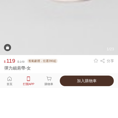
1/23
119
分享
爸氣獻禮．任選390起
$
$ 149
彈力細肩帶-女
加入購物車
選擇
顏色 尺寸
首頁
打開APP
購物車
10種顏色
付款
超商取貨付款 ‧ 信用卡 ‧ LINE Pay
運費
父親節限定！超商取貨滿588免運費
打開APP