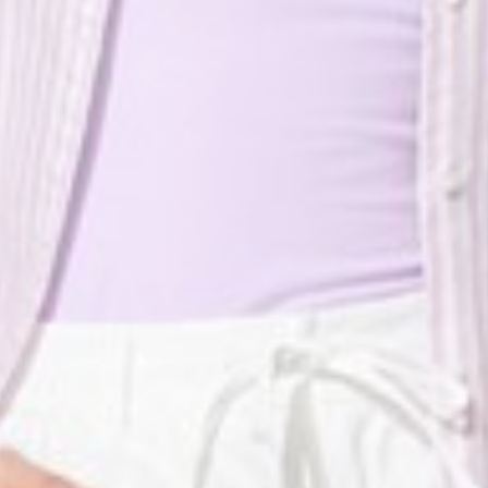
119
450
$ 149
$ 590
$
$