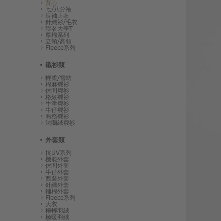
背心
七/八分袖
長袖上衣
針織衫/毛衣
聯名大學T
厚棉系列
立領/高領
Fleece系列
襯衫類
輕柔/雪紡
棉麻襯衫
休閒襯衫
格紋襯衫
牛津襯衫
牛仔襯衫
商務襯衫
法蘭絨襯衫
外套類
抗UV系列
機能外套
休閒外套
牛仔外套
西裝外套
針織外套
鋪棉外套
Fleece系列
大衣
極輕羽絨
極暖羽絨