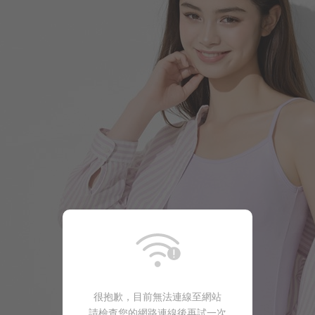
450
$
$ 590
很抱歉，目前無法連線至網站
請檢查您的網路連線後再試一次