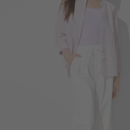
450
$
$ 590
119
$
$ 149