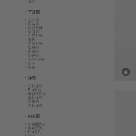
背心
下身類
九分褲
西裝褲
休閒長褲
束口褲
牛仔系列
寬褲
工裝系列
緊身褲
內搭褲
保暖褲
七/八分褲
裙子
短褲
洋裝
短袖洋裝
Bra洋裝
襯衫式洋裝
無袖洋裝
吊帶裙
長袖洋裝
內衣類
無鋼圈內衣
內褲系列
Bra系列
背心