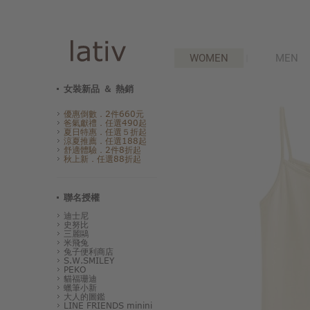
WOMEN
MEN
女裝新品 ＆ 熱銷
優惠倒數．2件660元
爸氣獻禮．任選490起
夏日特惠．任選５折起
涼夏推薦．任選188起
舒適體驗．2件8折起
秋上新．任選88折起
聯名授權
迪士尼
史努比
三麗鷗
米飛兔
兔子便利商店
S.W.SMILEY
PEKO
貓福珊迪
蠟筆小新
大人的圖鑑
LINE FRIENDS minini