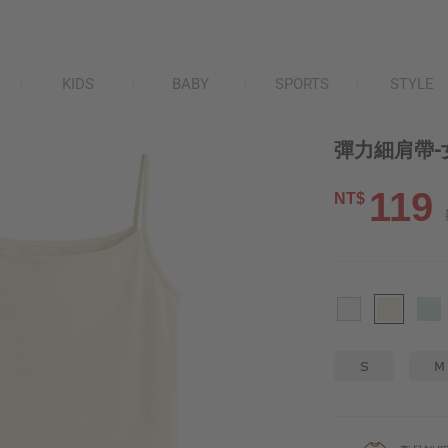
KIDS
BABY
SPORTS
STYLE
彈力細肩帶-
119
NT$
S
M