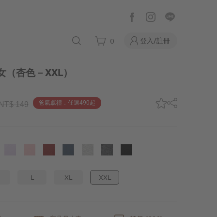
登入/註冊
0
女
（杏色－XXL）
爸氣獻禮．任選490起
NT$ 149
L
XL
XXL