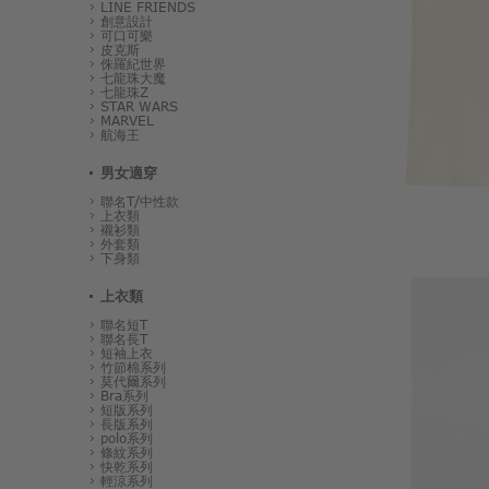
LINE FRIENDS
創意設計
可口可樂
皮克斯
侏羅紀世界
七龍珠大魔
七龍珠Z
STAR WARS
MARVEL
航海王
男女適穿
聯名T/中性款
上衣類
襯衫類
外套類
下身類
上衣類
聯名短T
聯名長T
短袖上衣
竹節棉系列
莫代爾系列
Bra系列
短版系列
長版系列
polo系列
條紋系列
快乾系列
輕涼系列