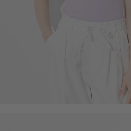
119
$
$ 149