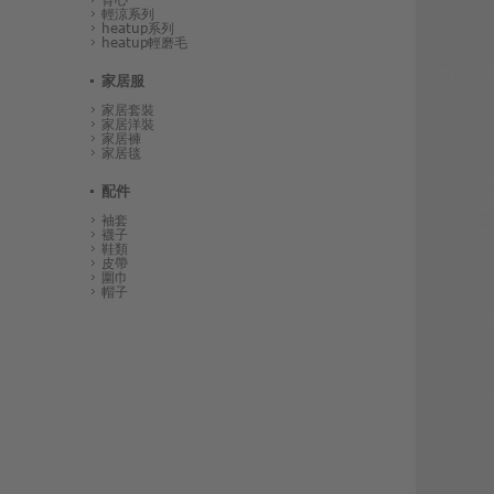
輕涼系列
heatup系列
heatup輕磨毛
家居服
家居套裝
家居洋裝
家居褲
家居毯
配件
袖套
襪子
鞋類
皮帶
圍巾
帽子