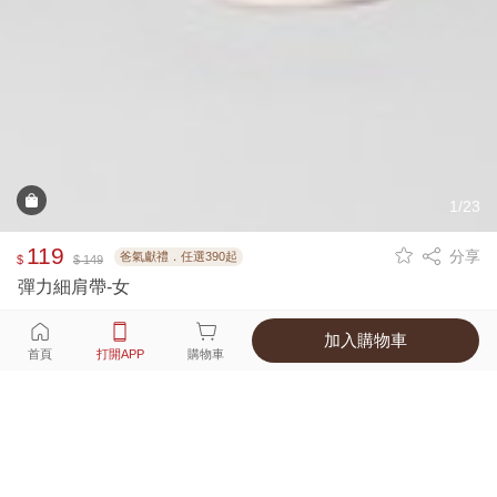
1/23
119
分享
爸氣獻禮．任選390起
$
$ 149
彈力細肩帶-女
加入購物車
選擇
顏色 尺寸
首頁
打開APP
購物車
10種顏色
付款
超商取貨付款 ‧ 信用卡 ‧ LINE Pay
運費
父親節限定！超商取貨滿588免運費
打開APP