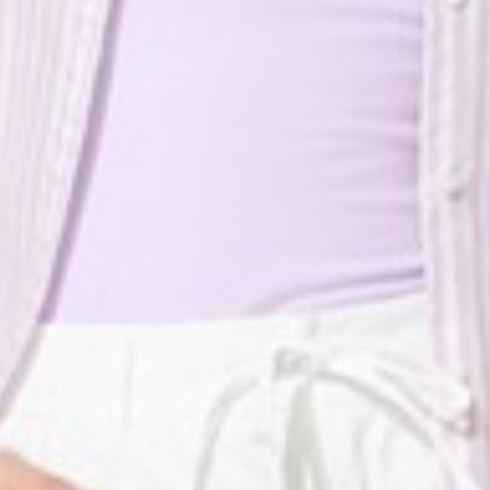
119
450
$ 149
$ 590
$
$