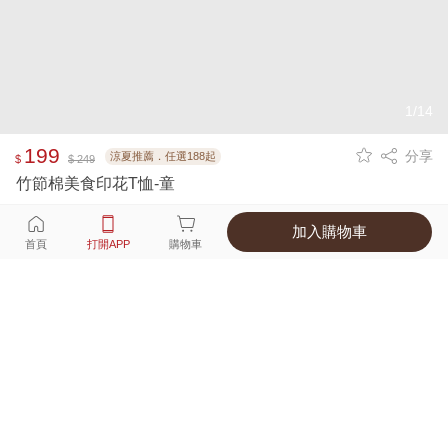
1/14
199
分享
涼夏推薦．任選188起
$
$ 249
竹節棉美食印花T恤-童
加入購物車
選擇
顏色 尺寸
首頁
打開APP
購物車
5種顏色
付款
超商取貨付款 ‧ 信用卡 ‧ LINE Pay
運費
父親節限定！超商取貨滿588免運費
打開APP
詳情
產地 ‧ 材質 ‧ 特色