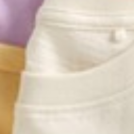
220
$ 249
$