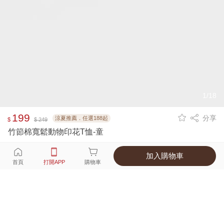
1/18
199
分享
涼夏推薦．任選188起
$
$ 249
竹節棉寬鬆動物印花T恤-童
加入購物車
選擇
顏色 尺寸
首頁
打開APP
購物車
5種顏色
付款
超商取貨付款 ‧ 信用卡 ‧ LINE Pay
運費
父親節限定！超商取貨滿588免運費
打開APP