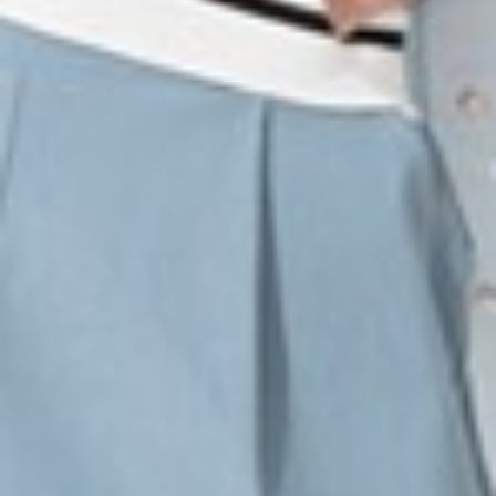
199
$