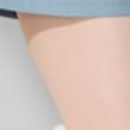
199
$