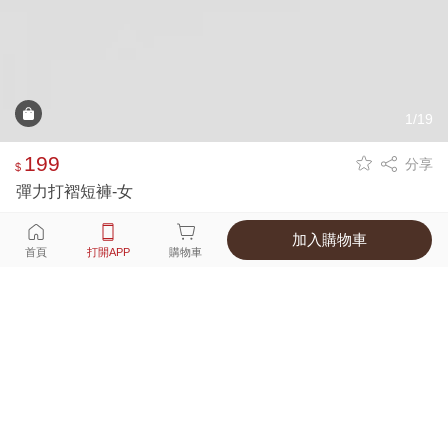
1/19
199
分享
$
彈力打褶短褲-女
加入購物車
選擇
顏色 尺寸
首頁
打開APP
購物車
8種顏色
付款
超商取貨付款 ‧ 信用卡 ‧ LINE Pay
運費
優惠倒數！超商取貨滿588免運費
打開APP
詳情
產地 ‧ 材質 ‧ 特色