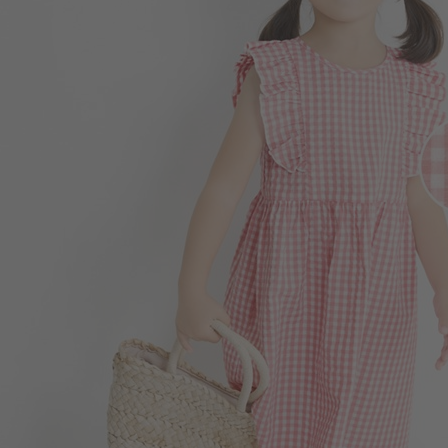
350
$
$ 450