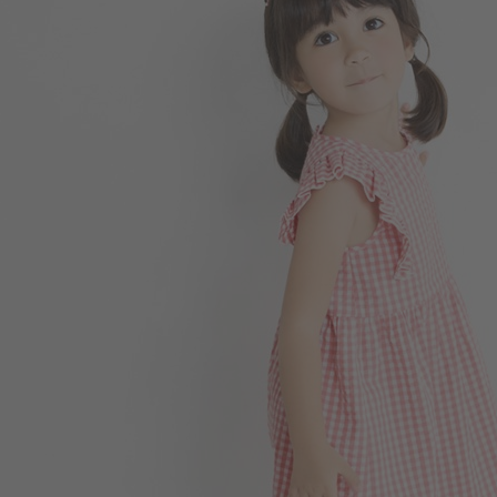
350
$
$ 450