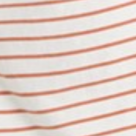
196
$ 249
$