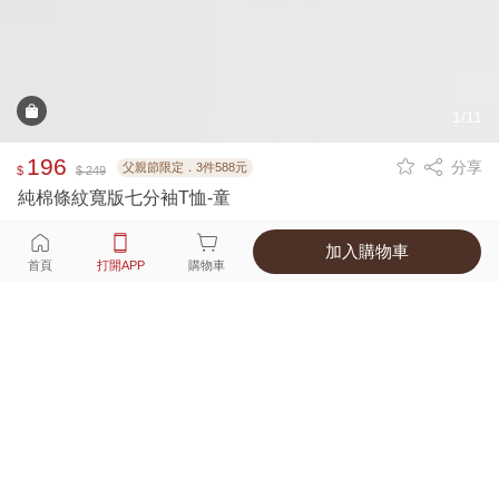
1/11
196
分享
父親節限定．3件588元
$
$ 249
純棉條紋寬版七分袖T恤-童
加入購物車
選擇
顏色 尺寸
首頁
打開APP
購物車
3種顏色
付款
超商取貨付款 ‧ 信用卡 ‧ LINE Pay
運費
父親節限定！超商取貨滿588免運費
打開APP
詳情
產地 ‧ 材質 ‧ 特色