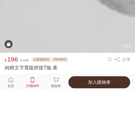
1/11
196
分享
父親節限定．3件588元
$
$ 249
純棉文字寬版拼接T恤-童
加入購物車
選擇
顏色 尺寸
首頁
打開APP
購物車
2種顏色
付款
超商取貨付款 ‧ 信用卡 ‧ LINE Pay
運費
父親節限定！超商取貨滿588免運費
打開APP
詳情
產地 ‧ 材質 ‧ 特色