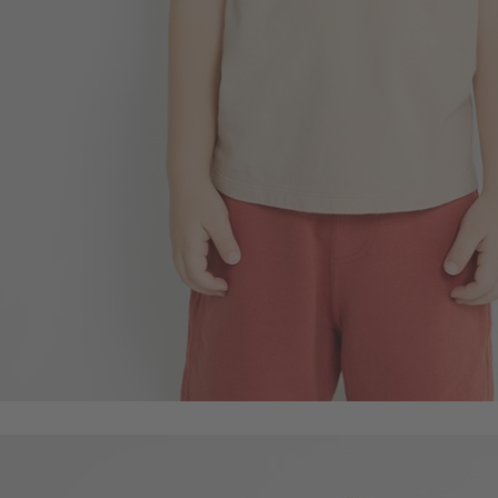
133
$
$ 199
169
$
$ 249