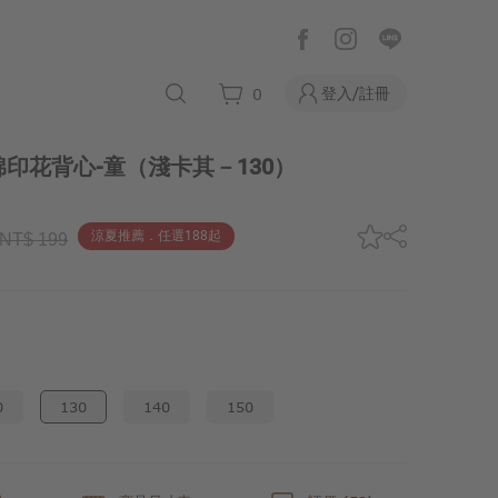
登入/註冊
0
印花背心-童
（淺卡其－130）
涼夏推薦．任選188起
NT$ 199
0
130
140
150