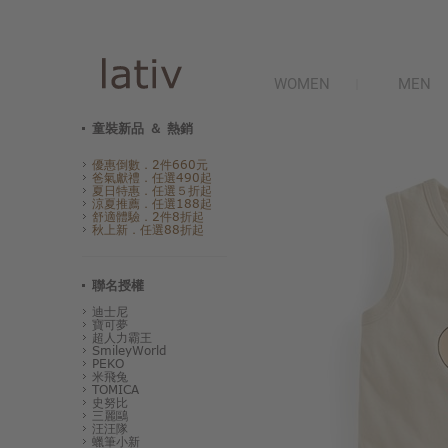
WOMEN
MEN
童裝新品 ＆ 熱銷
優惠倒數．2件660元
爸氣獻禮．任選490起
夏日特惠．任選５折起
涼夏推薦．任選188起
舒適體驗．2件8折起
秋上新．任選88折起
聯名授權
迪士尼
寶可夢
超人力霸王
SmileyWorld
PEKO
米飛兔
TOMICA
史努比
三麗鷗
汪汪隊
蠟筆小新