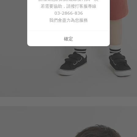
169
若需要協助，請撥打客服專線
$
$ 249
03-2866-836
我們會盡力為您服務
確定
55
$
$ 59