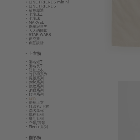
LINE FRIENDS minini
LINE FRIENDS
貓福珊迪
七龍珠Z
七龍珠
MARVEL
侏羅紀世界
大人的圖鑑
STAR WARS
皮克斯
創意設計
上衣類
聯名短T
聯名長T
短袖上衣
竹節棉系列
長版系列
polo系列
條紋系列
網眼系列
輕涼系列
背心
長袖上衣
針織衫/毛衣
聯名厚棉T
厚棉系列
磨毛系列
立領/高領
Fleece系列
襯衫類