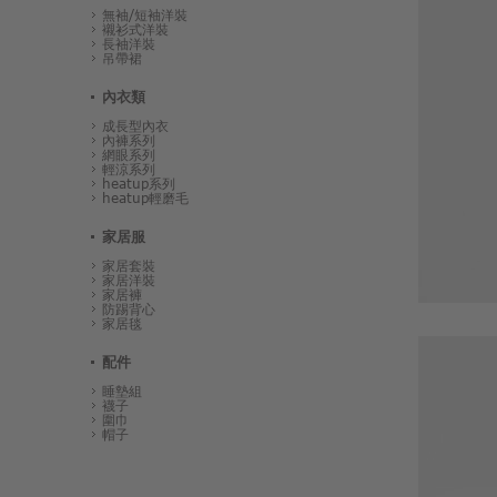
無袖/短袖洋裝
襯衫式洋裝
長袖洋裝
吊帶裙
內衣類
成長型內衣
內褲系列
網眼系列
輕涼系列
heatup系列
heatup輕磨毛
家居服
家居套裝
家居洋裝
家居褲
防踢背心
家居毯
配件
睡墊組
襪子
圍巾
帽子