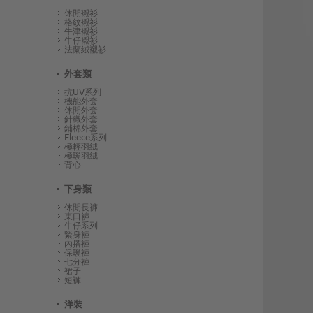
休閒襯衫
格紋襯衫
牛津襯衫
牛仔襯衫
法蘭絨襯衫
外套類
抗UV系列
機能外套
休閒外套
針織外套
鋪棉外套
Fleece系列
極輕羽絨
極暖羽絨
背心
下身類
休閒長褲
束口褲
牛仔系列
緊身褲
內搭褲
保暖褲
七分褲
裙子
短褲
洋裝