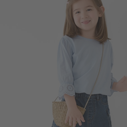
249
$
$ 350