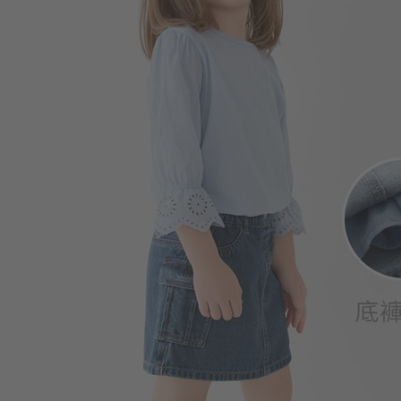
249
$
$ 350
399
$
$ 499