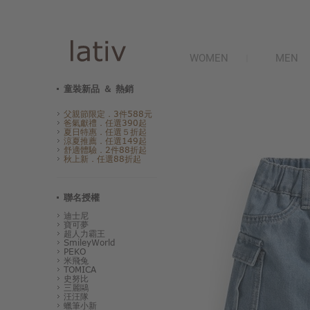
WOMEN
MEN
童裝新品 ＆ 熱銷
父親節限定．3件588元
爸氣獻禮．任選390起
夏日特惠．任選５折起
涼夏推薦．任選149起
舒適體驗．2件88折起
秋上新．任選88折起
聯名授權
迪士尼
寶可夢
超人力霸王
SmileyWorld
PEKO
米飛兔
TOMICA
史努比
三麗鷗
汪汪隊
蠟筆小新