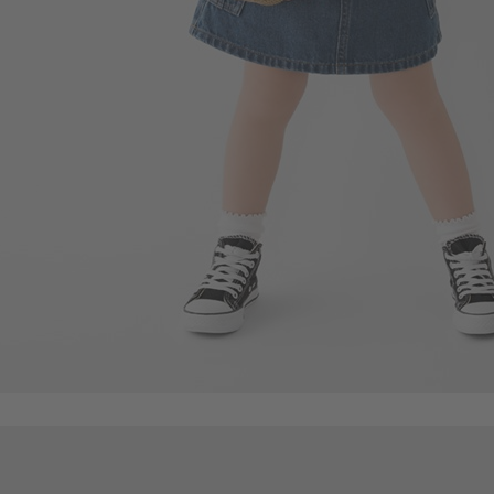
399
$
$ 499