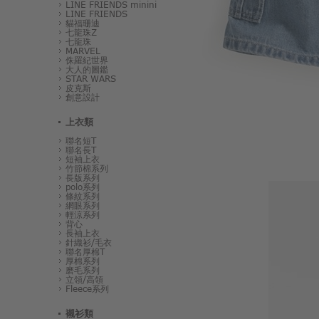
LINE FRIENDS minini
LINE FRIENDS
貓福珊迪
七龍珠Z
七龍珠
MARVEL
侏羅紀世界
大人的圖鑑
STAR WARS
皮克斯
創意設計
上衣類
聯名短T
聯名長T
短袖上衣
竹節棉系列
長版系列
polo系列
條紋系列
網眼系列
輕涼系列
背心
長袖上衣
針織衫/毛衣
聯名厚棉T
厚棉系列
磨毛系列
立領/高領
Fleece系列
襯衫類