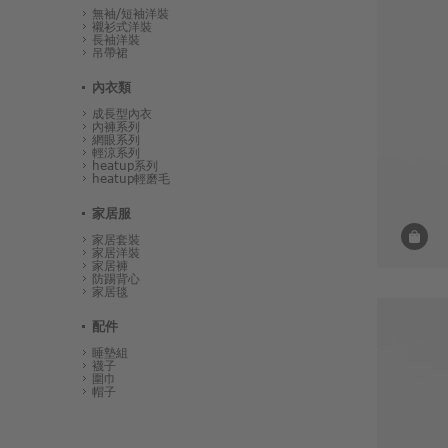
無袖/短袖洋裝
襯衫式洋裝
長袖洋裝
吊帶裙
內衣類
成長型內衣
內褲系列
網眼系列
輕涼系列
heatup系列
heatup輕磨毛
家居服
家居套裝
家居洋裝
家居褲
防踢背心
家居毯
配件
睡墊組
襪子
圍巾
帽子