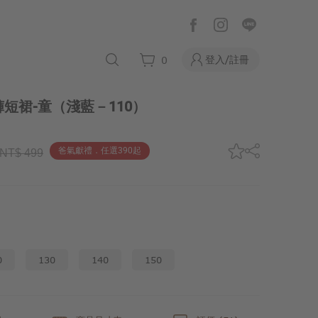
登入/註冊
0
短裙-童
（淺藍－110）
爸氣獻禮．任選390起
NT$ 499
0
130
140
150