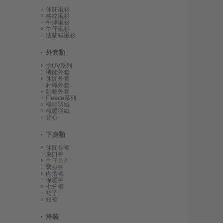
休閒襯衫
格紋襯衫
牛津襯衫
牛仔襯衫
法蘭絨襯衫
外套類
抗UV系列
機能外套
休閒外套
針織外套
鋪棉外套
Fleece系列
極輕羽絨
極暖羽絨
背心
下身類
休閒長褲
束口褲
牛仔系列
緊身褲
內搭褲
保暖褲
七分褲
裙子
短褲
洋裝