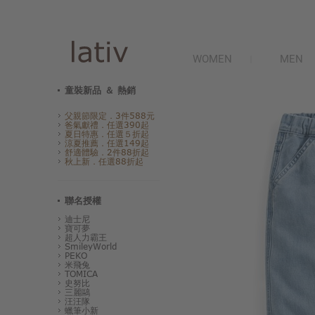
WOMEN
MEN
童裝新品 ＆ 熱銷
父親節限定．3件588元
爸氣獻禮．任選390起
夏日特惠．任選５折起
涼夏推薦．任選149起
舒適體驗．2件88折起
秋上新．任選88折起
聯名授權
迪士尼
寶可夢
超人力霸王
SmileyWorld
PEKO
米飛兔
TOMICA
史努比
三麗鷗
汪汪隊
蠟筆小新