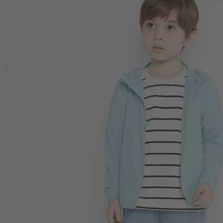
220
$
$ 249
299
$
$ 399