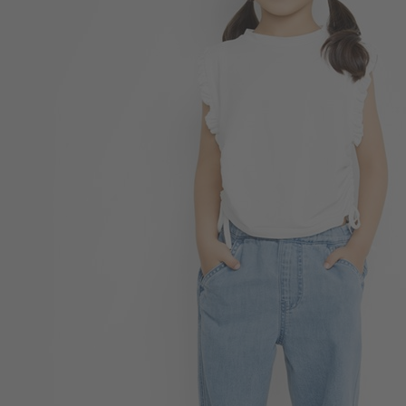
399
$