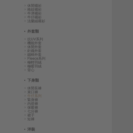
休閒襯衫
格紋襯衫
牛津襯衫
牛仔襯衫
法蘭絨襯衫
外套類
抗UV系列
機能外套
休閒外套
針織外套
鋪棉外套
Fleece系列
極輕羽絨
極暖羽絨
背心
下身類
休閒長褲
束口褲
牛仔系列
緊身褲
內搭褲
保暖褲
七分褲
裙子
短褲
洋裝