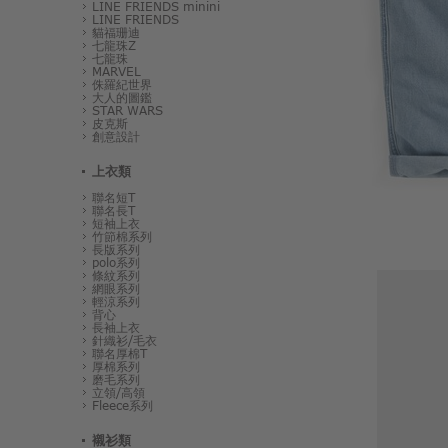
LINE FRIENDS minini
LINE FRIENDS
貓福珊迪
七龍珠Z
七龍珠
MARVEL
侏羅紀世界
大人的圖鑑
STAR WARS
皮克斯
創意設計
上衣類
聯名短T
聯名長T
短袖上衣
竹節棉系列
長版系列
polo系列
條紋系列
網眼系列
輕涼系列
背心
長袖上衣
針織衫/毛衣
聯名厚棉T
厚棉系列
磨毛系列
立領/高領
Fleece系列
襯衫類