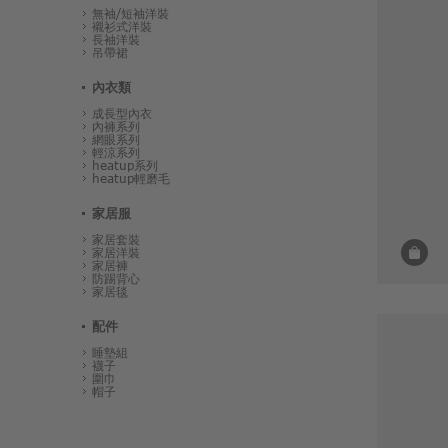
無袖/短袖洋裝
襯衫式洋裝
長袖洋裝
吊帶裙
內衣類
成長型內衣
內褲系列
網眼系列
輕涼系列
heatup系列
heatup輕磨毛
家居服
家居套裝
家居洋裝
家居褲
防踢背心
家居毯
配件
睡墊組
襪子
圍巾
帽子