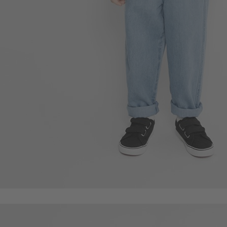
399
$
商品售完