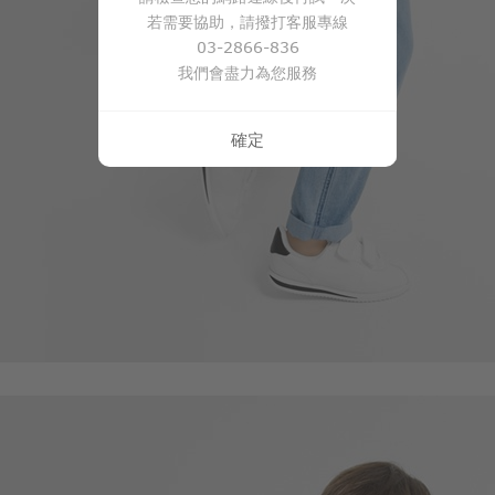
若需要協助，請撥打客服專線
399
$
03-2866-836
我們會盡力為您服務
確定