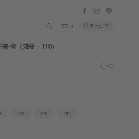
登入/註冊
0
褲-童
（淺藍－110）
0
130
140
150