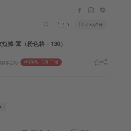
登入/註冊
0
短褲-童
（粉色格－130）
精選單品．任選390起
NT$ 299
0