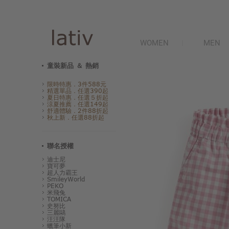
WOMEN
MEN
童裝新品 ＆ 熱銷
限時特惠．3件588元
精選單品．任選390起
夏日特惠．任選５折起
涼夏推薦．任選149起
舒適體驗．2件88折起
秋上新．任選88折起
聯名授權
迪士尼
寶可夢
超人力霸王
SmileyWorld
PEKO
米飛兔
TOMICA
史努比
三麗鷗
汪汪隊
蠟筆小新