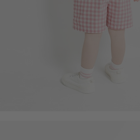
290
$
$ 299
55
$
$ 59