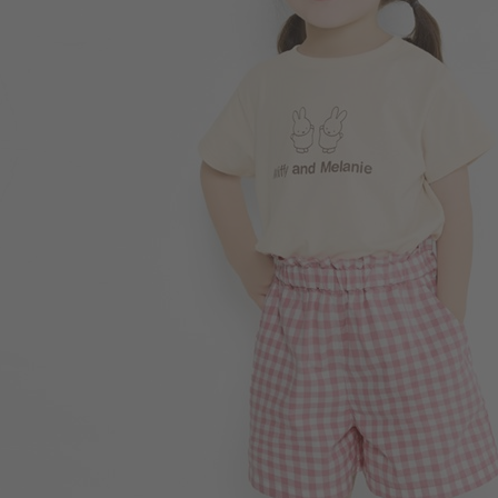
196
$
$ 249
290
$
$ 299