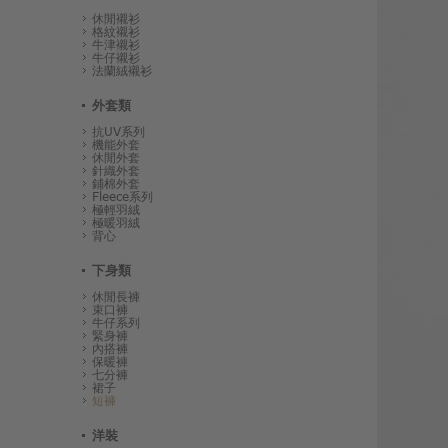
休閒襯衫
格紋襯衫
牛津襯衫
牛仔襯衫
法蘭絨襯衫
外套類
抗UV系列
機能外套
休閒外套
針織外套
鋪棉外套
Fleece系列
極輕羽絨
極暖羽絨
背心
下身類
休閒長褲
束口褲
牛仔系列
緊身褲
內搭褲
保暖褲
七分褲
裙子
短褲
洋裝