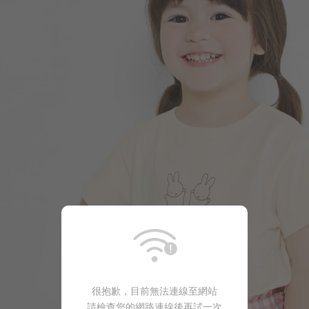
196
$
$ 249
很抱歉，目前無法連線至網站
請檢查您的網路連線後再試一次