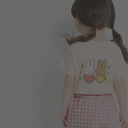
196
$
$ 249