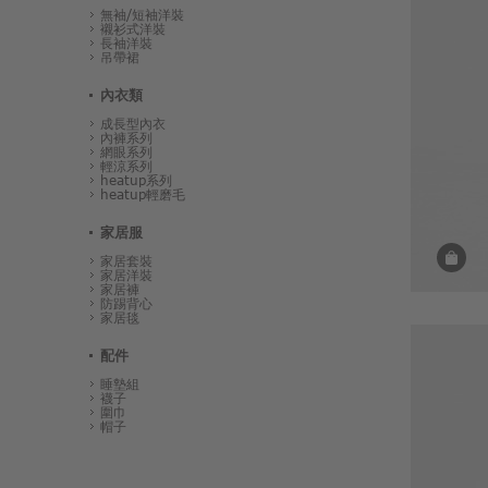
無袖/短袖洋裝
襯衫式洋裝
長袖洋裝
吊帶裙
內衣類
成長型內衣
內褲系列
網眼系列
輕涼系列
heatup系列
heatup輕磨毛
家居服
家居套裝
家居洋裝
家居褲
防踢背心
家居毯
配件
睡墊組
襪子
圍巾
帽子