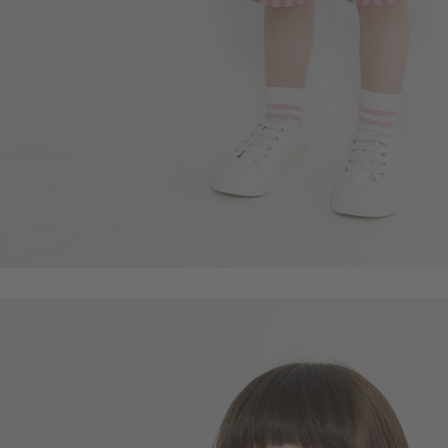
55
$
$ 59