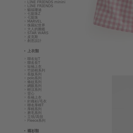
LINE FRIENDS minini
LINE FRIENDS
貓福珊迪
七龍珠Z
七龍珠
MARVEL
侏羅紀世界
大人的圖鑑
STAR WARS
皮克斯
創意設計
上衣類
聯名短T
聯名長T
短袖上衣
竹節棉系列
長版系列
polo系列
條紋系列
網眼系列
輕涼系列
背心
長袖上衣
針織衫/毛衣
聯名厚棉T
厚棉系列
磨毛系列
立領/高領
Fleece系列
襯衫類