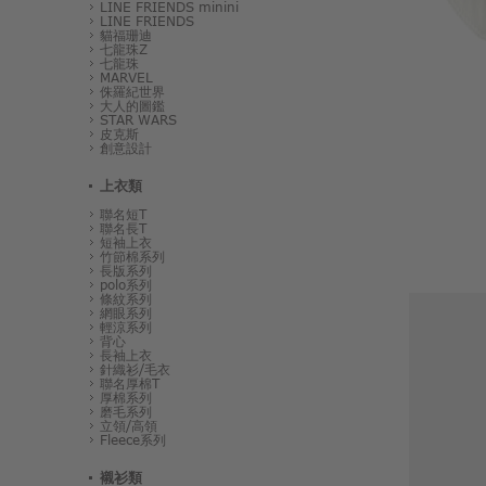
LINE FRIENDS minini
LINE FRIENDS
貓福珊迪
七龍珠Z
七龍珠
MARVEL
侏羅紀世界
大人的圖鑑
STAR WARS
皮克斯
創意設計
上衣類
聯名短T
聯名長T
短袖上衣
竹節棉系列
長版系列
polo系列
條紋系列
網眼系列
輕涼系列
背心
長袖上衣
針織衫/毛衣
聯名厚棉T
厚棉系列
磨毛系列
立領/高領
Fleece系列
襯衫類