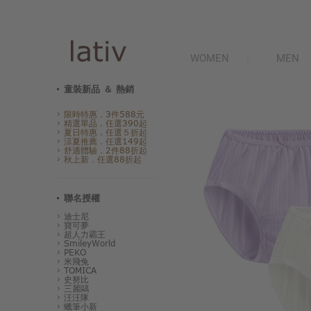
WOMEN
MEN
童裝新品 ＆ 熱銷
限時特惠．3件588元
精選單品．任選390起
夏日特惠．任選５折起
涼夏推薦．任選149起
舒適體驗．2件88折起
秋上新．任選88折起
聯名授權
迪士尼
寶可夢
超人力霸王
SmileyWorld
PEKO
米飛兔
TOMICA
史努比
三麗鷗
汪汪隊
蠟筆小新