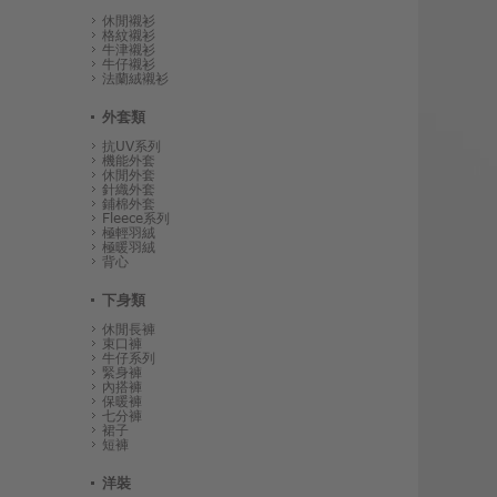
休閒襯衫
格紋襯衫
牛津襯衫
牛仔襯衫
法蘭絨襯衫
外套類
抗UV系列
機能外套
休閒外套
針織外套
鋪棉外套
Fleece系列
極輕羽絨
極暖羽絨
背心
下身類
休閒長褲
束口褲
牛仔系列
緊身褲
內搭褲
保暖褲
七分褲
裙子
短褲
洋裝