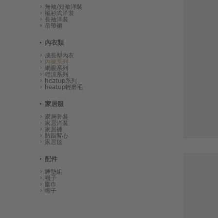
無袖/短袖洋裝
襯衫式洋裝
長袖洋裝
吊帶裙
內衣類
成長型內衣
內褲系列
網眼系列
輕涼系列
heatup系列
heatup輕磨毛
家居服
家居套裝
家居洋裝
家居褲
防踢背心
家居毯
配件
睡墊組
襪子
圍巾
帽子