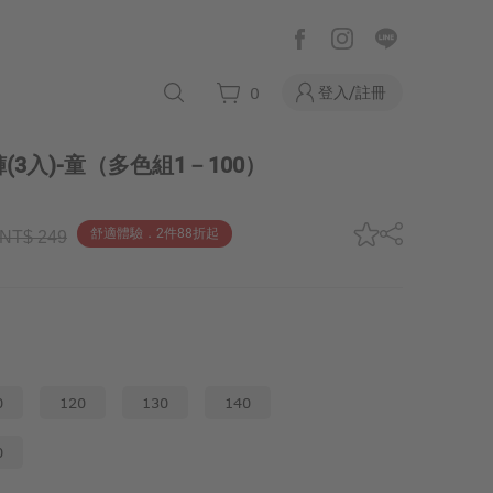
登入/註冊
0
3入)-童
（多色組1－100）
舒適體驗．2件88折起
NT$ 249
0
120
130
140
0