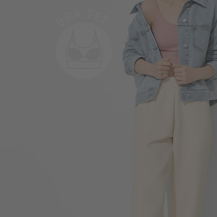
商品售完
290
$
$ 299
550
$
$ 590