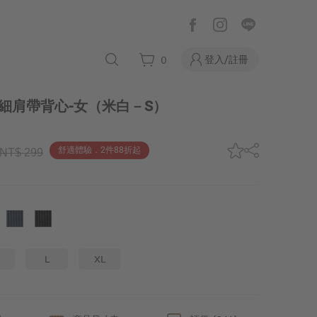
登入/註冊
0
版細肩帶背心-女
（米白－S）
舒適體驗．2件88折起
NT$ 299
L
XL