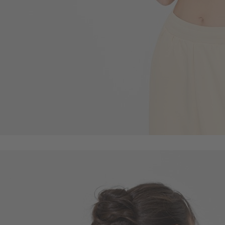
550
$
$ 590