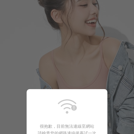
290
$
$ 299
很抱歉，目前無法連線至網站
商品售完
請檢查您的網路連線後再試一次