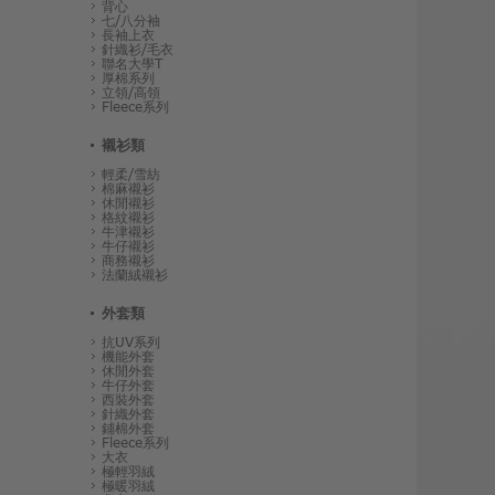
背心
七/八分袖
長袖上衣
針織衫/毛衣
聯名大學T
厚棉系列
立領/高領
Fleece系列
襯衫類
輕柔/雪紡
棉麻襯衫
休閒襯衫
格紋襯衫
牛津襯衫
牛仔襯衫
商務襯衫
法蘭絨襯衫
外套類
抗UV系列
機能外套
休閒外套
牛仔外套
西裝外套
針織外套
鋪棉外套
Fleece系列
大衣
極輕羽絨
極暖羽絨