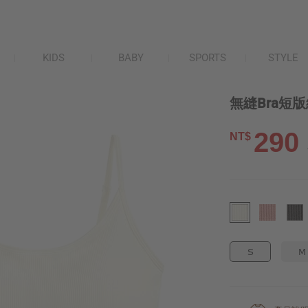
KIDS
BABY
SPORTS
STYLE
無縫Bra短
290
NT$
S
M