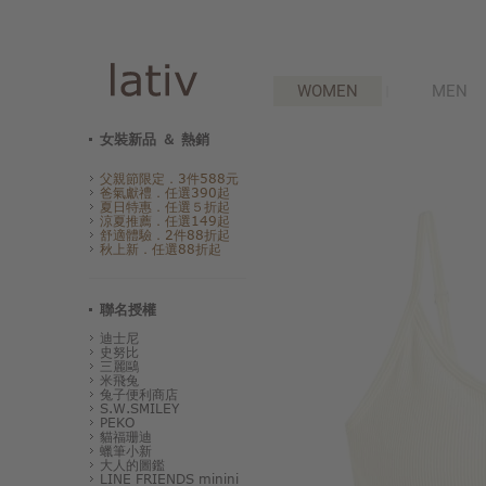
WOMEN
MEN
女裝新品 ＆ 熱銷
父親節限定．3件588元
爸氣獻禮．任選390起
夏日特惠．任選５折起
涼夏推薦．任選149起
舒適體驗．2件88折起
秋上新．任選88折起
聯名授權
迪士尼
史努比
三麗鷗
米飛兔
兔子便利商店
S.W.SMILEY
PEKO
貓福珊迪
蠟筆小新
大人的圖鑑
LINE FRIENDS minini