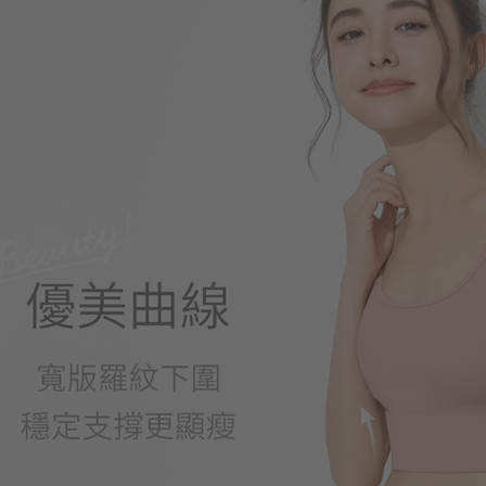
290
$
$ 299