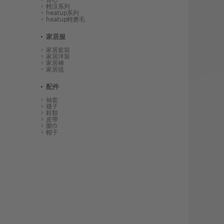
輕涼系列
heatup系列
heatup輕磨毛
家居服
家居套裝
家居洋裝
家居褲
家居毯
配件
袖套
襪子
鞋類
皮帶
圍巾
帽子