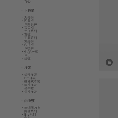
背心
下身類
九分褲
西裝褲
休閒長褲
束口褲
牛仔系列
寬褲
工裝系列
緊身褲
內搭褲
保暖褲
七/八分褲
裙子
短褲
洋裝
短袖洋裝
Bra洋裝
襯衫式洋裝
無袖洋裝
吊帶裙
長袖洋裝
內衣類
無鋼圈內衣
內褲系列
Bra系列
背心