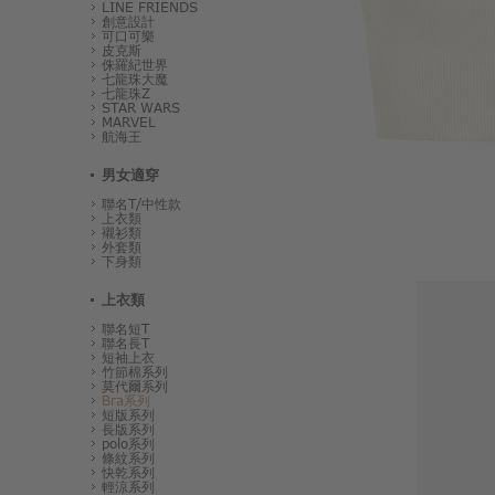
LINE FRIENDS
創意設計
可口可樂
皮克斯
侏羅紀世界
七龍珠大魔
七龍珠Z
STAR WARS
MARVEL
航海王
男女適穿
聯名T/中性款
上衣類
襯衫類
外套類
下身類
上衣類
聯名短T
聯名長T
短袖上衣
竹節棉系列
莫代爾系列
Bra系列
短版系列
長版系列
polo系列
條紋系列
快乾系列
輕涼系列