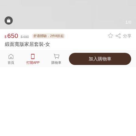
1/8
650
分享
舒適體驗．2件8折起
$
$ 690
緞面寬版家居套裝-女
加入購物車
選擇
顏色 尺寸
首頁
打開APP
購物車
3種顏色
付款
超商取貨付款 ‧ 信用卡 ‧ LINE Pay
運費
父親節限定！超商取貨滿588免運費
打開APP
詳情
產地 ‧ 材質 ‧ 特色
真人試穿輕鬆選碼
商品尺寸表