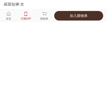
緞面短褲-女
加入購物車
選擇
顏色 尺寸
首頁
打開APP
購物車
3種顏色
付款
超商取貨付款 ‧ 信用卡 ‧ LINE Pay
運費
父親節限定！超商取貨滿588免運費
打開APP
詳情
產地 ‧ 材質 ‧ 特色
真人試穿輕鬆選碼
商品尺寸表
商品評價（139）
查看全部
訂單後四碼：
2834
好穿很舒服