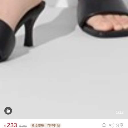
1/12
233
分享
舒適體驗．2件8折起
$
$ 249