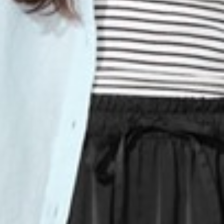
330
$ 399
$