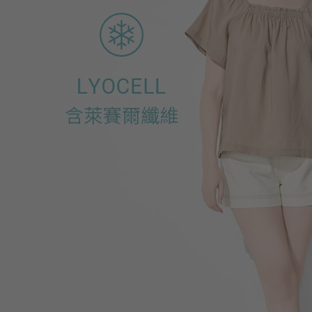
550
$
$ 590
330
$
$ 499