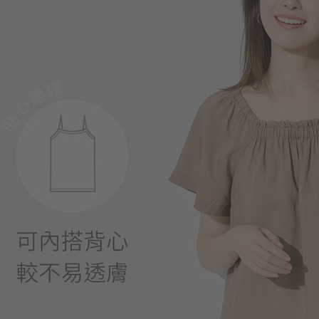
550
$
$ 590