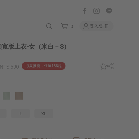
登入/註冊
0
寬版上衣-女
（米白－S）
涼夏推薦．任選188起
NT$ 590
L
XL