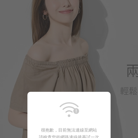
很抱歉，目前無法連線至網站
550
$
$ 590
請檢查您的網路連線後再試一次