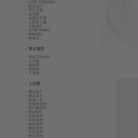
LINE FRIENDS
創意設計
可口可樂
皮克斯
侏羅紀世界
七龍珠大魔
七龍珠Z
STAR WARS
MARVEL
航海王
男女適穿
聯名T/中性款
上衣類
襯衫類
外套類
下身類
上衣類
聯名短T
聯名長T
短袖上衣
竹節棉系列
莫代爾系列
Bra系列
短版系列
長版系列
polo系列
條紋系列
快乾系列
輕涼系列