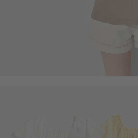
330
$
$ 499