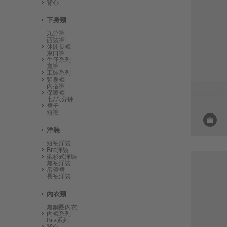
背心
下身類
九分褲
西裝褲
休閒長褲
束口褲
牛仔系列
寬褲
工裝系列
緊身褲
內搭褲
保暖褲
七/八分褲
裙子
短褲
洋裝
短袖洋裝
Bra洋裝
襯衫式洋裝
無袖洋裝
吊帶裙
長袖洋裝
內衣類
無鋼圈內衣
內褲系列
Bra系列
背心