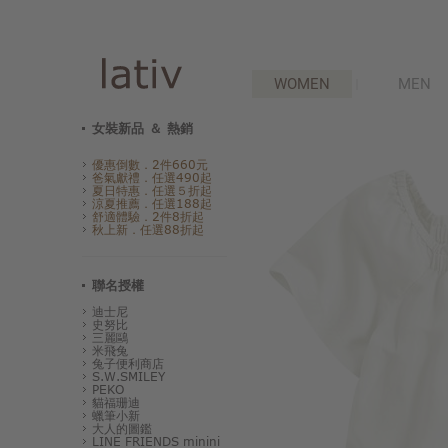
WOMEN
MEN
女裝新品 ＆ 熱銷
優惠倒數．2件660元
爸氣獻禮．任選490起
夏日特惠．任選５折起
涼夏推薦．任選188起
舒適體驗．2件8折起
秋上新．任選88折起
聯名授權
迪士尼
史努比
三麗鷗
米飛兔
兔子便利商店
S.W.SMILEY
PEKO
貓福珊迪
蠟筆小新
大人的圖鑑
LINE FRIENDS minini