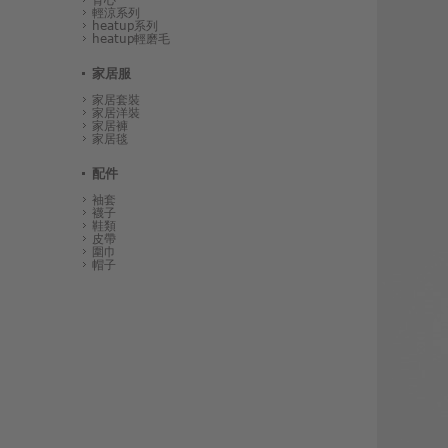
輕涼系列
heatup系列
heatup輕磨毛
家居服
家居套裝
家居洋裝
家居褲
家居毯
配件
袖套
襪子
鞋類
皮帶
圍巾
帽子