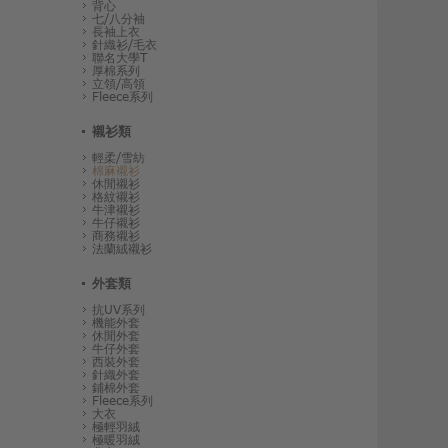
背心
七/八分袖
長袖上衣
針織衫/毛衣
聯名大學T
厚棉系列
立領/高領
Fleece系列
襯衫類
輕柔/雪紡
棉麻襯衫
休閒襯衫
格紋襯衫
牛津襯衫
牛仔襯衫
商務襯衫
法蘭絨襯衫
外套類
抗UV系列
機能外套
休閒外套
牛仔外套
西裝外套
針織外套
鋪棉外套
Fleece系列
大衣
極輕羽絨
極暖羽絨