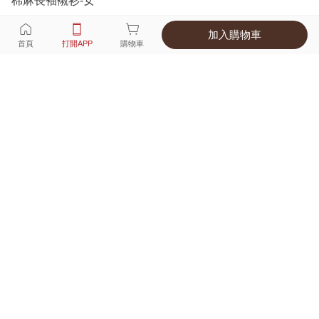
棉麻長袖襯衫-女
加入購物車
選擇
顏色 尺寸
首頁
打開APP
購物車
5種顏色
付款
超商取貨付款 ‧ 信用卡 ‧ LINE Pay
運費
父親節限定！超商取貨滿588免運費
打開APP
詳情
產地 ‧ 材質 ‧ 特色
真人試穿輕鬆選碼
商品尺寸表
商品評價（141）
查看全部
訂單後四碼：
9161
156/49 M號袖子長一點，穿起來不是合身的喜歡，舒適寬鬆