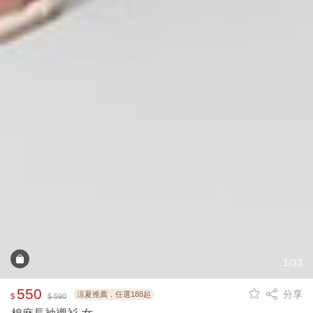
1/33
550
分享
涼夏推薦．任選188起
$
$ 590